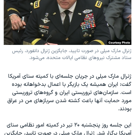
دنبال کنید
مستندها
فرهنگ و زندگی
حقوق شهروندی
انتخابات ریاست جمهوری آمریکا ۲۰۲۴
اقتصادی
حمله جمهوری اسلامی به اسرائیل
رمز مهسا
علم و فناوری
زبانهای مختلف
اسرائیل در جنگ
ورزش زنان در ایران
ژنرال مارک میلی در صورت تایید، جایگزین ژنرال دانفورد، رئیس
ستاد مشترک نیروهای نظامی ایالات متحده، می‌شود.
گالری عکس
اعتراضات زن، زندگی، آزادی
آرشیو پخش زنده
مجموعه مستندهای دادخواهی
ژنرال مارک میلی در جریان جلسه‌ای با کمیته سنای آمریکا
تریبونال مردمی آبان ۹۸
گفت: ایران همیشه یک بازیگر با اعمال بدخواهانه بوده
است. سازمان‌های تروریستی ایران و گروه‌های تروریستی
دادگاه حمید نوری
مورد حمایت آنها باعث کشته شدن سربازهای من در عراق
چهل سال گروگان‌گیری
بودند.
قانون شفافیت دارائی کادر رهبری ایران
این جلسه روز پنجشنبه ۲۰ تیر در کمیته امور نظامی سنای
اعتراضات مردمی آبان ۹۸
آمریکا برگزار شد. ژنرال مارک میلی در صورت تایید، جایگزین