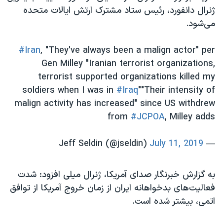
اسرائیل در جنگ
ژنرال دانفورد، رئیس ستاد مشترک ارتش ایالات متحده
نرگس محمدی برنده جایزه نوبل صلح
می‌شود.
همایش محافظه‌کاران آمریکا «سی‌پک»
#Iran
, "They've always been a malign actor" per
صفحه‌های ویژه
Gen Milley "Iranian terrorist organizations,
سفر پرزیدنت ترامپ به چین
terrorist supported organizations killed my
soldiers when I was in
#Iraq
""Their intensity of
malign activity has increased" since US withdrew
from
#JCPOA
, Milley adds
July 11, 2019
— Jeff Seldin (@jseldin)
به گزارش خبرنگار صدای آمریکا، ژنرال میلی افزود: شدت
فعالیت‌های بدخواهانه ایران از زمان خروج آمریکا از توافق
اتمی، بیشتر شده است.