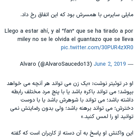
اسرائیل در جنگ
نرگس محمدی برنده جایزه نوبل صلح
مایلی سایرس با همسرش بود که این اتفاق رخ داد.
همایش محافظه‌کاران آمریکا «سی‌پک»
Llego a estar ahí, y al “fan” que se ha tirado a por
صفحه‌های ویژه
miley no se le olvida el guantazo que se lleva
سفر پرزیدنت ترامپ به چین
pic.twitter.com/30PUR4zXR0
June 2, 2019
— Alvaro (@AlvaroSaucedo13)
او در توئیتر نوشت: «یک زن می تواند هر آنچه می خواهد
بپوشد؛ می تواند باکره باشد یا با پنج مرد مختلف رابطه
داشته باشد؛ می تواند با شوهرش باشد یا با دوست
دخترش؛ می تواند برهنه باشد؛ ولی بدون رضایتش نمی
توانید او را لمس کنید.»
این واکنش او پاسخ به آن دسته از کاربران است که گفته