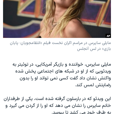
دنبال کنید
مستندها
فرهنگ و زندگی
حقوق شهروندی
انتخابات ریاست جمهوری آمریکا ۲۰۲۴
اقتصادی
حمله جمهوری اسلامی به اسرائیل
رمز مهسا
علم و فناوری
زبانهای مختلف
اسرائیل در جنگ
ورزش زنان در ایران
مایلی سایرس در مراسم اکران نخست فیلم «انتقامجویان: پایان
بازی» در لس آنجلس
گالری عکس
اعتراضات زن، زندگی، آزادی
آرشیو پخش زنده
مجموعه مستندهای دادخواهی
مایلی سایرس، خواننده و بازیگر آمریکایی، در توئیتر به
تریبونال مردمی آبان ۹۸
ویدئویی که از او در شبکه های اجتماعی پخش شده
واکنش نشان داد گفت کسی نمی تواند او را بدون
دادگاه حمید نوری
رضایتش لمس کند.
چهل سال گروگان‌گیری
قانون شفافیت دارائی کادر رهبری ایران
این ویدئو که در بارسلون گرفته شده است، یکی از طرفداران
خانم سایرس را نشان می دهد که او را از گردن می گیرد و
اعتراضات مردمی آبان ۹۸
به طرف خود می کشد تا ببوسد.