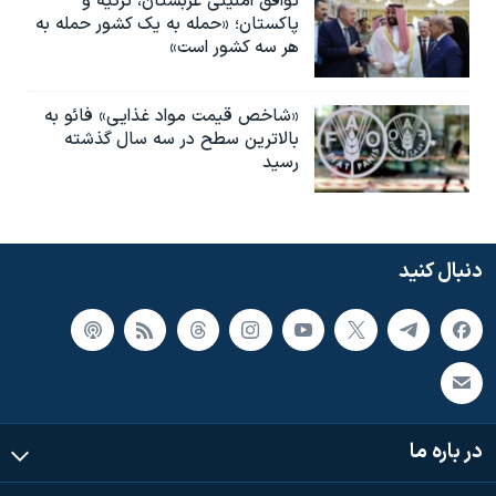
توافق امنیتی عربستان، ترکیه و
پاکستان؛ «حمله به یک کشور حمله به
هر سه کشور است»
«شاخص قیمت مواد غذایی» فائو به
بالاترین سطح در سه سال گذشته
رسید
دنبال کنید
در باره ما