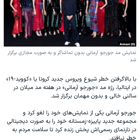
دنبال کنید
مستندها
فرهنگ و زندگی
حقوق شهروندی
انتخابات ریاست جمهوری آمریکا ۲۰۲۴
اقتصادی
حمله جمهوری اسلامی به اسرائیل
رمز مهسا
علم و فناوری
زبانهای مختلف
اسرائیل در جنگ
ورزش زنان در ایران
نمایش مد جورجو آرمانی بدون تماشاگر و به صورت مجازی برگزار
شد
گالری عکس
اعتراضات زن، زندگی، آزادی
آرشیو پخش زنده
مجموعه مستندهای دادخواهی
با بالاگرفتن خطر شیوع ویروس جدید کرونا یا «کووید-۱۹»
تریبونال مردمی آبان ۹۸
در ایتالیا، رژه مد «جورجو آرمانی» در هفته مد میلان در
سالنی خالی و بدون مهمان برگزار شد.
دادگاه حمید نوری
چهل سال گروگان‌گیری
جورجو آرمانی یکی از نمایش‌های خود را لغو کرد و
قانون شفافیت دارائی کادر رهبری ایران
مجموعه جدید پاییزه-زمستانه خود را به صورت دیجیتالی
در تارنمای رسمی‌اش پخش زنده کرد تا سلامت مردم به
اعتراضات مردمی آبان ۹۸
خطر نیافتد.