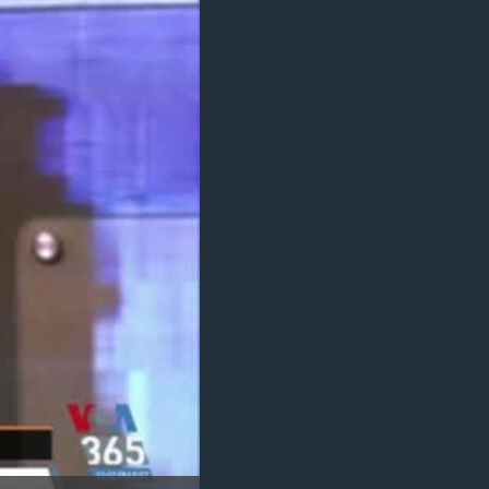
مستندها
فرهنگ و زندگی
حقوق شهروندی
انتخابات ریاست جمهوری آمریکا ۲۰۲۴
اقتصادی
حمله جمهوری اسلامی به اسرائیل
رمز مهسا
علم و فناوری
اسرائیل در جنگ
ورزش زنان در ایران
گالری عکس
اعتراضات زن، زندگی، آزادی
آرشیو پخش زنده
مجموعه مستندهای دادخواهی
تریبونال مردمی آبان ۹۸
دادگاه حمید نوری
چهل سال گروگان‌گیری
قانون شفافیت دارائی کادر رهبری ایران
اعتراضات مردمی آبان ۹۸
اسرائیل در جنگ