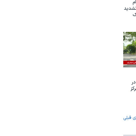
م
تشدید
ک
ر
کز
ی قبلی