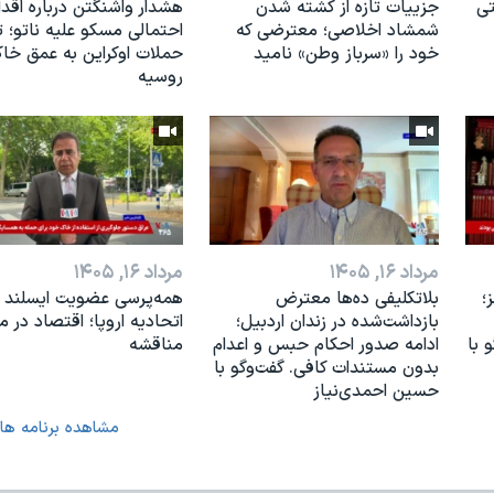
تی
جزییات تازه از کشته شدن
هشدار واشنگتن درباره اقدا
شمشاد اخلاصی؛ معترضی که
احتمالی مسکو علیه ناتو؛ 
خود را «سرباز وطن» نامید
حملات اوکراین به عمق خا
روسیه
مرداد ۱۶, ۱۴۰۵
مرداد ۱۶, ۱۴۰۵
؛
بلاتکلیفی ده‌ها معترض
همه‌پرسی عضویت ایسلند د
بازداشت‌شده در زندان اردبیل؛
اتحادیه اروپا؛ اقتصاد در مر
 با
ادامه صدور احکام حبس و اعدام
مناقشه
بدون مستندات کافی. گفت‌وگو با
حسین احمدی‌نیاز
مشاهده برنامه ها