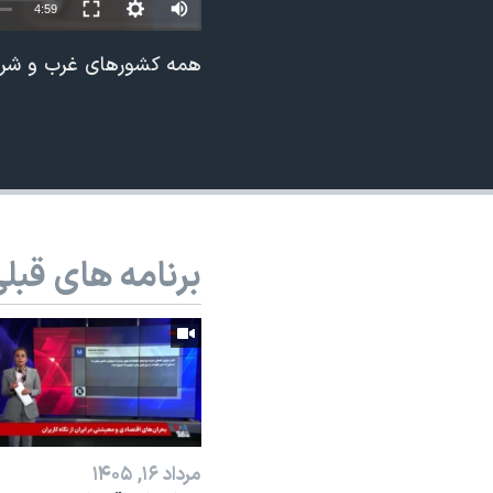
Auto
4:59
نرگس محمدی برنده جایزه نوبل صلح
240p
همه کشورهای غرب و شرق، 
همایش محافظه‌کاران آمریکا «سی‌پک»
360p
صفحه‌های ویژه
480p
سفر پرزیدنت ترامپ به چین
720p
1080p
برنامه های قبل
مرداد ۱۶, ۱۴۰۵