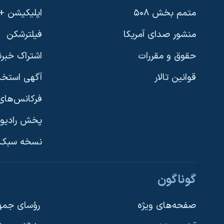
متمم بخش ۵۰۸
اپلیکیشن +VOA
منشور صدای آمریکا
فیلترشکن
حقوق و مقررات
اشتراک خبرن
قوانین تالار
آگهی استخد
فرکانس‌های 
پخش رادیو
یادگیری زبان انگلیسی
نسخه سبک 
دنبال کنید
گوناگون
صفحه‌های ویژه
رؤسای جمهو