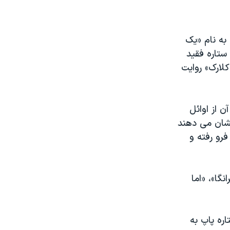
به نام «یک
ستاره فقید
لارک» روایت
ن از اوائل
نشان می دهند
فرو رفته و
نگا»، «اما
ره پاپ به