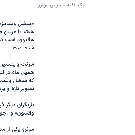
«یک هفته با مرلین مونرو»
نرگس محمدی برنده جایزه نوبل صلح
همایش محافظه‌کاران آمریکا «سی‌پک»
«میشل ویلیامز» 
صفحه‌های ویژه
هفته با مرلین م
هالیوود است که
سفر پرزیدنت ترامپ به چین
شده است.
شرکت واینستین ا
همین ماه در لن
که میشل ویلیامز
تصویر تازه و پر
بازیگران دیگر فی
واتسون» و «جولی
مونرو یکی از م