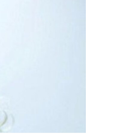
مستندها
فرهنگ و زندگی
حقوق شهروندی
انتخابات ریاست جمهوری آمریکا ۲۰۲۴
اقتصادی
حمله جمهوری اسلامی به اسرائیل
رمز مهسا
علم و فناوری
اسرائیل در جنگ
ورزش زنان در ایران
گالری عکس
اعتراضات زن، زندگی، آزادی
آرشیو پخش زنده
مجموعه مستندهای دادخواهی
تریبونال مردمی آبان ۹۸
دادگاه حمید نوری
چهل سال گروگان‌گیری
قانون شفافیت دارائی کادر رهبری ایران
اعتراضات مردمی آبان ۹۸
اسرائیل در جنگ