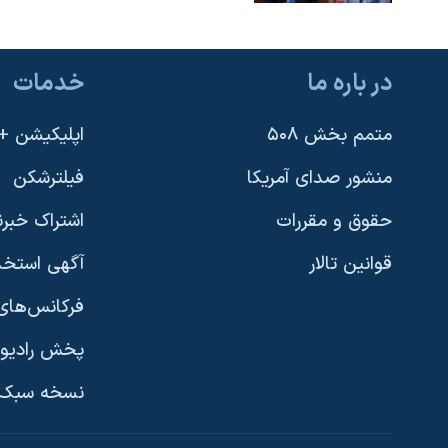
در باره ما
خدمات
متمم بخش ۵۰۸
اپلیکیشن +VOA
منشور صدای آمریکا
فیلترشکن
حقوق و مقررات
اشتراک خبرن
قوانین تالار
آگهی استخد
فرکانس‌های 
پخش رادیو
یادگیری زبان انگلیسی
نسخه سبک 
دنبال کنید