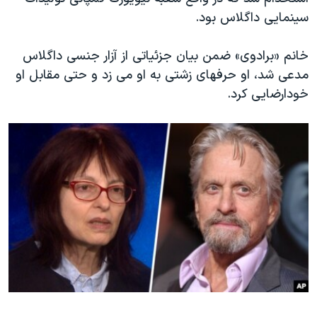
اسرائیل در جنگ
سینمایی داگلاس بود.
نرگس محمدی برنده جایزه نوبل صلح
خانم «برادوی» ضمن بیان جزئیاتی از آزار جنسی داگلاس
همایش محافظه‌کاران آمریکا «سی‌پک»
مدعی شد، او حرفهای زشتی به او می زد و حتی مقابل او
صفحه‌های ویژه
خودارضایی کرد.
سفر پرزیدنت ترامپ به چین