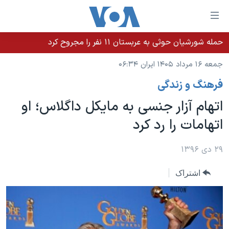
ینکهای
ابل
سترسی
حمله شورشیان حوثی به عربستان ۱۱ نفر را مجروح کرد
خانه
هش
جمعه ۱۶ مرداد ۱۴۰۵ ایران ۰۶:۳۴
نسخه سبک وب‌سایت
ه
فرهنگ و زندگی
حتوای
موضوع ها
صلی
اتهام آزار جنسی به مایکل داگلاس؛ او
برنامه های تلویزیونی
ایران
هش
اتهامات را رد کرد
جدول برنامه ها
ه
آمریکا
فحه
صفحه‌های ویژه
جهان
۲۹ دی ۱۳۹۶
صلی
فرکانس‌های صدای آمریکا
ورزشی
جام جهانی ۲۰۲۶
هش
اشتراک
پخش رادیویی
ه
گزیده‌ها
عملیات خشم حماسی
ستجو
۲۵۰سالگی آمریکا
ویژه برنامه‌ها
یادگیری زبان انگلیسی
ویدیوها
بایگانی برنامه‌های تلویزیونی