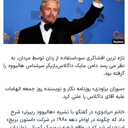
دنبال کنید
مستندها
فرهنگ و زندگی
حقوق شهروندی
انتخابات ریاست جمهوری آمریکا ۲۰۲۴
اقتصادی
حمله جمهوری اسلامی به اسرائیل
رمز مهسا
علم و فناوری
زبانهای مختلف
اسرائیل در جنگ
ورزش زنان در ایران
تازه ترین افشاگری سوءاستفاده از زنان توسط مردان،‌ به
گالری عکس
اعتراضات زن، زندگی، آزادی
نظر می رسد دامن مایک داگلاس‌بازیگر سرشناس هالیوود را
آرشیو پخش زنده
مجموعه مستندهای دادخواهی
گرفته بود.
تریبونال مردمی آبان ۹۸
«سوزان براودی» روزنامه نگار و نويسنده روز جمعه اتهامات
دادگاه حمید نوری
علیه آقای داگلاس را علنی کرد.
چهل سال گروگان‌گیری
قانون شفافیت دارائی کادر رهبری ایران
خانم «برادوی» در گفتگو با نشریه «هالیوود ریپرتر» شرح
داد که چگونه در اواخر دهه ۱۹۸۰ در شرکت «استون بریج»
اعتراضات مردمی آبان ۹۸
استخدام شد که در واقع شعبه نیویورک کمپانی تولیدات