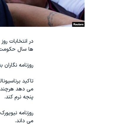
نرگس محمدی برنده جایزه نوبل صلح
همایش محافظه‌کاران آمریکا «سی‌پک»
صفحه‌های ویژه
سفر پرزیدنت ترامپ به چین
در انتخابات رو
ها سال حکومت را
روزنامه نگاران ب
تاکید برناسیون
می دهد هرچند آ
پنجه نرم کند.
روزنامه نیویورک 
می داند.