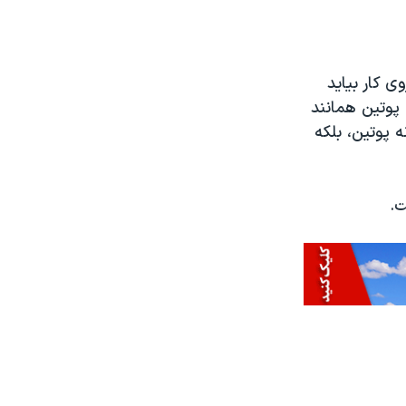
ی کار بیاید
 پوتین همانند
ه پوتین، بلکه
ت.