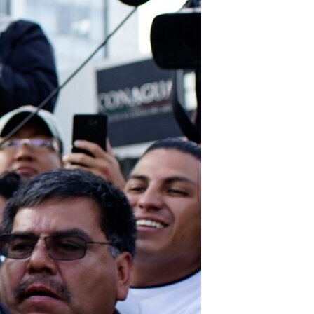
مستندها
فرهنگ و زندگی
حقوق شهروندی
انتخابات ریاست جمهوری آمریکا ۲۰۲۴
اقتصادی
حمله جمهوری اسلامی به اسرائیل
رمز مهسا
علم و فناوری
اسرائیل در جنگ
ورزش زنان در ایران
گالری عکس
اعتراضات زن، زندگی، آزادی
آرشیو پخش زنده
مجموعه مستندهای دادخواهی
تریبونال مردمی آبان ۹۸
دادگاه حمید نوری
چهل سال گروگان‌گیری
قانون شفافیت دارائی کادر رهبری ایران
اعتراضات مردمی آبان ۹۸
اسرائیل در جنگ