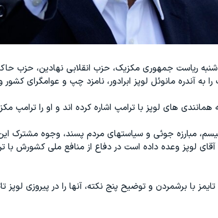
ز شنبه ریاست جمهوری مکزیک، حزب انقلابی نهادین، حزب حاک
 به آندره مانوئل لوپز ابرادور، نامزد چپ و عوامگرای کشور واگ
ه همانندی های لوپز با ترامپ اشاره کرده اند و او را ترامپ مک
الیسم، مبارزه جوئی و سیاستهای مردم پسند، وجوه مشترک این
قای لوپز وعده داده است در دفاع از منافع ملی کشورش با ت
تایمز با برشمردن و توضیح پنج نکته، آنها را در پیروزی لوپز تا