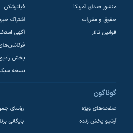
منشور صدای آمریکا
فیلترشکن
حقوق و مقررات
اشتراک خبرن
قوانین تالار
آگهی استخد
فرکانس‌های 
پخش رادیو
یادگیری زبان انگلیسی
نسخه سبک 
دنبال کنید
گوناگون
صفحه‌های ویژه
رؤسای جمهو
آرشیو پخش زنده
بایگانی برن
زبانهای مختلف