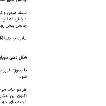
چالش های عظی
فساد مزمن و نه
عواملی که لوپز 
چالش پیش روی 
علاوه بر اینها 
شکل دهی دوبار
با پیروزی لوپز
شود.
هر دو حزب موجو
اکنون این امکان
عرصه برای حزب ا