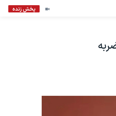
پخش زنده
ی: برای اجرای حکم ۷۴ ضربه