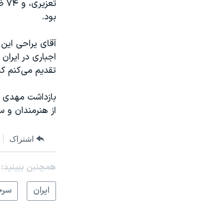
تع
بود.
آقای یراحی این 
اجباری در ایران
تقدیم می‌کنم ک
بازداشت مهدی ی
از هنرمندان و س
اشتراک
همچنبن ببینید:
ايران
سرخ