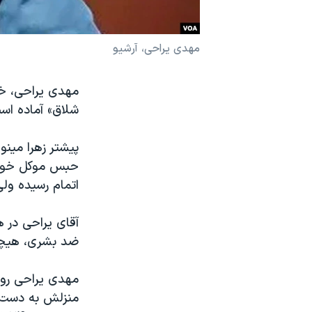
نرگس محمدی برنده جایزه نوبل صلح
همایش محافظه‌کاران آمریکا «سی‌پک»
مهدی یراحی، آرشیو
صفحه‌های ویژه
سفر پرزیدنت ترامپ به چین
شلاق» آماده‌ اس
پیشتر زهرا مین
حبس موکل خود گ
اتمام رسیده ولی او همچنا
آقای یراحی در
ضد بشری، هیچگو
مهدی یراحی روز