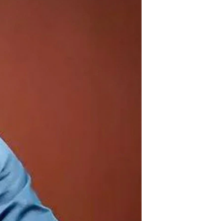
مستندها
فرهنگ و زندگی
حقوق شهروندی
انتخابات ریاست جمهوری آمریکا ۲۰۲۴
اقتصادی
حمله جمهوری اسلامی به اسرائیل
رمز مهسا
علم و فناوری
اسرائیل در جنگ
ورزش زنان در ایران
گالری عکس
اعتراضات زن، زندگی، آزادی
آرشیو پخش زنده
مجموعه مستندهای دادخواهی
تریبونال مردمی آبان ۹۸
دادگاه حمید نوری
چهل سال گروگان‌گیری
قانون شفافیت دارائی کادر رهبری ایران
اعتراضات مردمی آبان ۹۸
اسرائیل در جنگ