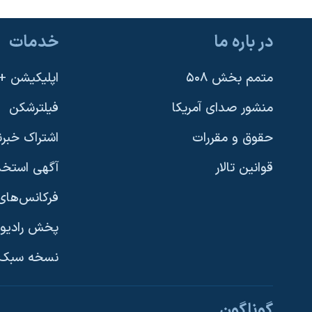
در باره ما
خدمات
متمم بخش ۵۰۸
اپلیکیشن +VOA
منشور صدای آمریکا
فیلترشکن
حقوق و مقررات
اشتراک خبرن
قوانین تالار
آگهی استخد
فرکانس‌های 
پخش رادیو
یادگیری زبان انگلیسی
نسخه سبک 
دنبال کنید
گوناگون