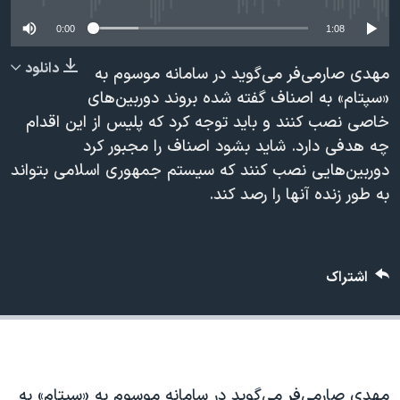
دنبال کنید
مستندها
فرهنگ و زندگی
0:00
1:08
حقوق شهروندی
انتخابات ریاست جمهوری آمریکا ۲۰۲۴
دانلود
مهدی صارمی‌فر می‌گوید در سامانه موسوم به
اقتصادی
حمله جمهوری اسلامی به اسرائیل
«سپتام» به اصناف گفته شده بروند دوربین‌های
رمز مهسا
علم و فناوری
خاصی نصب کنند و باید توجه کرد که پلیس از این اقدام
زبانهای مختلف
چه هدفی دارد. شاید بشود اصناف را مجبور کرد
اسرائیل در جنگ
ورزش زنان در ایران
دوربین‌هایی نصب کنند که سیستم جمهوری اسلامی بتواند
گالری عکس
اعتراضات زن، زندگی، آزادی
به طور زنده آنها را رصد کند.
آرشیو پخش زنده
مجموعه مستندهای دادخواهی
تریبونال مردمی آبان ۹۸
اشتراک
دادگاه حمید نوری
چهل سال گروگان‌گیری
قانون شفافیت دارائی کادر رهبری ایران
اعتراضات مردمی آبان ۹۸
مهدی صارمی‌فر می‌گوید در سامانه موسوم به «سپتام» به