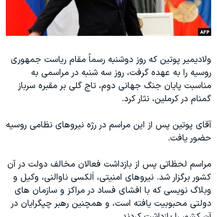
دنبال کنید
مستندها
فرهنگ و زندگی
حقوق شهروندی
انتخابات ریاست جمهوری آمریکا ۲۰۲۴
اقتصادی
حمله جمهوری اسلامی به اسرائیل
ولاديمير پوتين که روز دوشنبه رسماً مقام رياست جمهوری
رمز مهسا
علم و فناوری
روسيه را به عهده گرفت، روز سه شنبه در مراسمی به
زبانهای مختلف
اسرائیل در جنگ
ورزش زنان در ایران
مناسبت پايان جنگ جهانی دوم، تاج گلی بر مقبره سرباز
گالری عکس
اعتراضات زن، زندگی، آزادی
گمنام در کرملين، نثار کرد.
آرشیو پخش زنده
مجموعه مستندهای دادخواهی
آقای پوتين پس از اين مراسم در رژه نيروهای نظامی روسيه
تریبونال مردمی آبان ۹۸
حضور يافت.
دادگاه حمید نوری
مراسم لحظاتی پس از بازداشت فعالان مخالف دولت در آن
چهل سال گروگان‌گیری
کشور برگزار شد. نيروهای امنيتی، اَلکسی ناوالنی، وکيل و
قانون شفافیت دارائی کادر رهبری ایران
وبلاگ نويسی که با افشای فساد در مراکز و سازمان های
اعتراضات مردمی آبان ۹۸
دولتی محبوبيت يافته است، و همچنين رهبر چپگرايان در
آن کشور را بازداشت کردند.