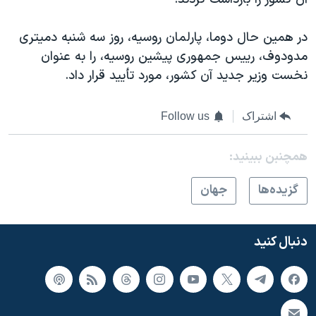
اسرائیل در جنگ
نرگس محمدی برنده جایزه نوبل صلح
در همين حال دوما، پارلمان روسيه، روز سه شنبه دميتری
همایش محافظه‌کاران آمریکا «سی‌پک»
مدودوف، رييس جمهوری پيشين روسيه، را به عنوان
نخست وزير جديد آن کشور، مورد تأييد قرار داد.
صفحه‌های ویژه
سفر پرزیدنت ترامپ به چین
اشتراک
Follow us
همچنبن ببینید:
گزيده‌ها
جهان
دنبال کنید