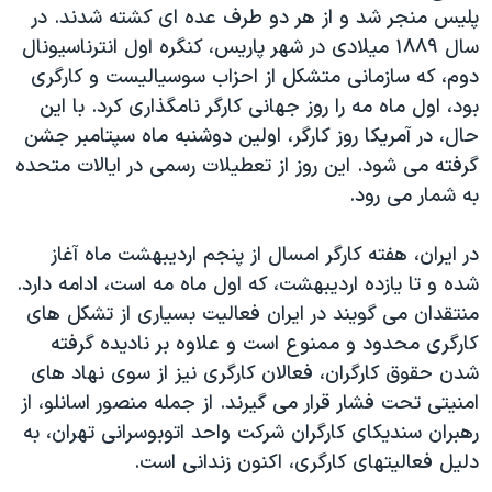
اسرائیل در جنگ
پليس منجر شد و از هر دو طرف عده ای کشته شدند. در
سال ۱۸۸۹ ميلادی در شهر پاريس، کنگره اول انترناسيونال
نرگس محمدی برنده جایزه نوبل صلح
دوم، که سازمانی متشکل از احزاب سوسياليست و کارگری
همایش محافظه‌کاران آمریکا «سی‌پک»
بود، اول ماه مه را روز جهانی کارگر نامگذاری کرد. با اين
صفحه‌های ویژه
حال، در آمريکا روز کارگر، اولين دوشنبه ماه سپتامبر جشن
گرفته می شود. اين روز از تعطيلات رسمی در ايالات متحده
سفر پرزیدنت ترامپ به چین
به شمار می رود.
در ايران، هفته کارگر امسال از پنجم ارديبهشت ماه آغاز
شده و تا يازده ارديبهشت، که اول ماه مه است، ادامه دارد.
منتقدان می گويند در ايران فعاليت بسياری از تشکل های
کارگری محدود و ممنوع است و علاوه بر ناديده گرفته
شدن حقوق کارگران، فعالان کارگری نيز از سوی نهاد های
امنيتی تحت فشار قرار می گيرند. از جمله منصور اسانلو، از
رهبران سنديکای کارگران شرکت واحد اتوبوسرانی تهران، به
دليل فعاليتهای کارگری، اکنون زندانی است.