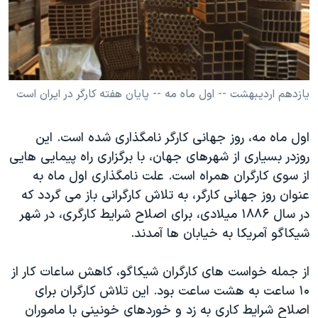
دنبال کنید
مستندها
فرهنگ و زندگی
حقوق شهروندی
انتخابات ریاست جمهوری آمریکا ۲۰۲۴
اقتصادی
حمله جمهوری اسلامی به اسرائیل
رمز مهسا
علم و فناوری
يازدهم ارديبهشت -- اول ماه مه -- پايان هفته کارگر در ايران است
زبانهای مختلف
اسرائیل در جنگ
ورزش زنان در ایران
اول ماه مه، روز جهانی کارگر نامگذاری شده است. اين
گالری عکس
اعتراضات زن، زندگی، آزادی
روزدر بسياری از شهرهای جهان، با برگزاری راه پيمايی هايی
آرشیو پخش زنده
مجموعه مستندهای دادخواهی
از سوی کارگران همراه است. علت نامگذاری اول ماه به
عنوان روز جهانی کارگر، به تلاش کارگرانی باز می گردد که
تریبونال مردمی آبان ۹۸
در سال ۱۸۸۶ ميلادی، برای اصلاح شرايط کارگری، در شهر
دادگاه حمید نوری
شيکاگو آمريکا به خيابان ها آمدند.
چهل سال گروگان‌گیری
از جمله خواست های کارگران شيکاگو، کاهش ساعات کار از
قانون شفافیت دارائی کادر رهبری ایران
۱۰ ساعت به هشت ساعت بود. اين تلاش کارگران برای
اعتراضات مردمی آبان ۹۸
اصلاح شرايط کاری به زد و خوردهای خونينی با ماموران