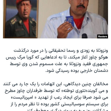
دنبال کنید
مستندها
فرهنگ و زندگی
حقوق شهروندی
انتخابات ریاست جمهوری آمریکا ۲۰۲۴
اقتصادی
حمله جمهوری اسلامی به اسرائیل
رمز مهسا
علم و فناوری
زبانهای مختلف
اسرائیل در جنگ
ورزش زنان در ایران
گالری عکس
اعتراضات زن، زندگی، آزادی
ونزوئلا به زودی و رسما تحقیقاتی را در مورد درگذشت
هوگو چاوز آغاز میکند، تا به ادعاهایی که گویا مرگ رییس
آرشیو پخش زنده
مجموعه مستندهای دادخواهی
جمهوری فقید ونزوئلا به علت مسموم شدن وی توسط
تریبونال مردمی آبان ۹۸
دشمنان خارجی بوده رسیدگی شود.
دادگاه حمید نوری
مخالفان چنین دیدگاهی، این اتهامات را یک جا رد می کنند
چهل سال گروگان‌گیری
و می گویند«تئوری توطئه» که توسط طرفداران چاوز مطرح
قانون شفافیت دارائی کادر رهبری ایران
می شود صرفا برای ایجاد رعب از تهدید « امپریالیست»
اعتراضات مردمی آبان ۹۸
برای سیستم سوسیالیستی کشور بوده تا نظر مردم را از
مشکلات روز مره به سوی دیگری معطوف کند.