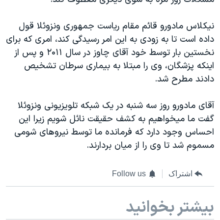
اسرائیل در جنگ
نرگس محمدی برنده جایزه نوبل صلح
نیکلاس مادورو قائم مقام ریاست جمهوری ونزوئلا قول
همایش محافظه‌کاران آمریکا «سی‌پک»
داده است تا به زودی به این امر رسیدگی کند، امری که برای
نخستین بار توسط خود آقای چاوز در سال ۲۰۱۱ و پس از
صفحه‌های ویژه
اینکه پزشگان، وی را مبتلا به بیماری سرطان تشخیص
سفر پرزیدنت ترامپ به چین
دادند مطرح شد.
آقای مادورو روز سه شنبه در یک شبکه تلویزیونی ونزوئلا
گفت ما میخواهیم به کشف حقیقت نائل شویم زیرا این
احساس وجود دارد که فرمانده ما توسط نیروهای شومی
مسموم شد تا وی را از میان بردارند.
اشتراک
Follow us
بیشتر بخوانید