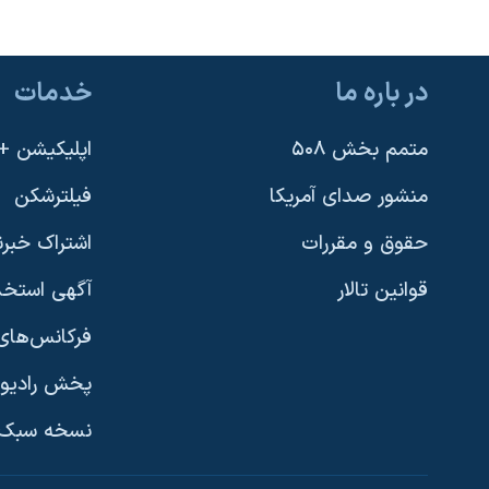
در باره ما
خدمات
متمم بخش ۵۰۸
اپلیکیشن +VOA
منشور صدای آمریکا
فیلترشکن
حقوق و مقررات
اشتراک خبرن
قوانین تالار
آگهی استخد
فرکانس‌های 
پخش رادیو
یادگیری زبان انگلیسی
نسخه سبک 
دنبال کنید