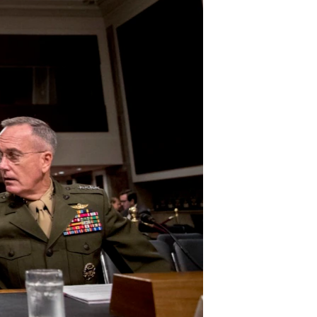
مستندها
فرهنگ و زندگی
حقوق شهروندی
انتخابات ریاست جمهوری آمریکا ۲۰۲۴
اقتصادی
حمله جمهوری اسلامی به اسرائیل
رمز مهسا
علم و فناوری
اسرائیل در جنگ
ورزش زنان در ایران
گالری عکس
اعتراضات زن، زندگی، آزادی
آرشیو پخش زنده
مجموعه مستندهای دادخواهی
تریبونال مردمی آبان ۹۸
دادگاه حمید نوری
چهل سال گروگان‌گیری
قانون شفافیت دارائی کادر رهبری ایران
اعتراضات مردمی آبان ۹۸
اسرائیل در جنگ