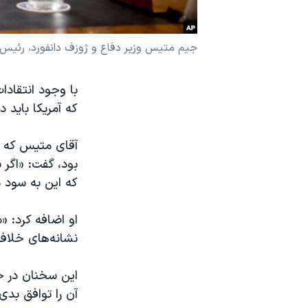
نرگس محمدی برنده جایزه نوبل صلح
همایش محافظه‌کاران آمریکا «سی‌پک»
جیم متیس وزیر دفاع و ژوزف دانفورد، رئیس
صفحه‌های ویژه
با وجود انتقادا
سفر پرزیدنت ترامپ به چین
که آمریکا باید د
بود، گفت: «اگر 
که این به سود م
او اضافه کرد: «
نشانه‌های خلاف 
این سخنان در حا
آن را توافق بدی