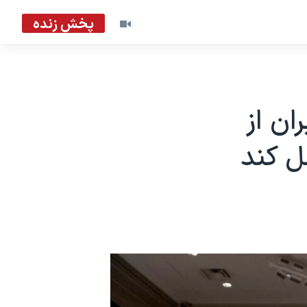
پخش زنده
ان از
ل کند