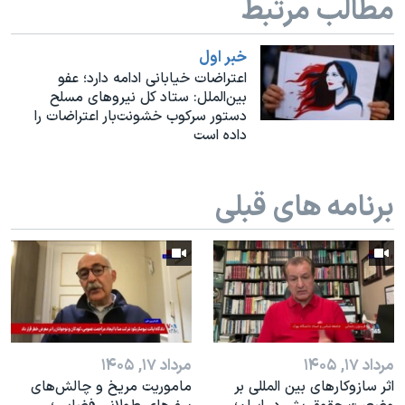
مطالب مرتبط
اسرائیل در جنگ
نرگس محمدی برنده جایزه نوبل صلح
خبر اول
همایش محافظه‌کاران آمریکا «سی‌پک»
اعتراضات خیابانی ادامه دارد؛ عفو
بین‌الملل: ستاد کل نیروهای مسلح
صفحه‌های ویژه
دستور سرکوب خشونت‌بار اعتراضات را
داده است
سفر پرزیدنت ترامپ به چین
برنامه های قبلی
مرداد ۱۷, ۱۴۰۵
مرداد ۱۷, ۱۴۰۵
اثر ساز‌و‌کارهای بین المللی بر
ماموریت مریخ و چالش‌های