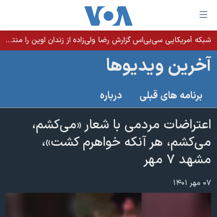
ینکهای
ابل
سترسی
شبکه آمریکایی سی‌بی‌‌اس گزارش رضا ولی‌زاده از زندان اوین را منتشر کرد؛ کامران حکمتی پیش از آغاز شیمی‌درمانی به زندان بازگردانده شد
خانه
هش
آخرین ویدیوها
نسخه سبک وب‌سایت
ه
حتوای
موضوع ها
برنامه های قبلی
درباره
صلی
برنامه های تلویزیونی
ایران
هش
جدول برنامه ها
اعتراضات مردمی با شعار «می‌کشم،
ه
آمریکا
فحه
صفحه‌های ویژه
می‌کشم، هر آنکه خواهرم کشت»،
جهان
صلی
فرکانس‌های صدای آمریکا
مشهد ۷ مهر
ورزشی
جام جهانی ۲۰۲۶
هش
پخش رادیویی
ه
گزیده‌ها
عملیات خشم حماسی
۰۷ مهر ۱۴۰۱
ستجو
۲۵۰سالگی آمریکا
ویژه برنامه‌ها
یادگیری زبان انگلیسی
ویدیوها
بایگانی برنامه‌های تلویزیونی