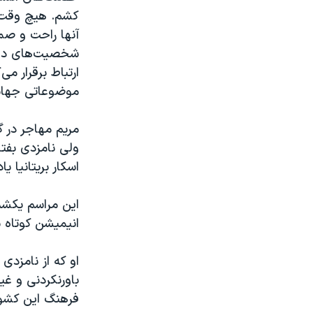
کشم. هیچ وقت پ
آنها راحت و صم
شخصیت‌های داست
ارتباط برقرار 
موضوعاتی جهانی
مریم مهاجر در 
ولی نامزدی بفتا 
اسکار بریتانیا یا
این مراسم یکشنب
انیمیشن کوتاه ب
او که از نامزدی
باورنکردنی و غی
فرهنگ این کشور