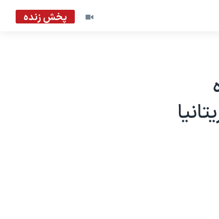
پخش زنده
ه
تانیا