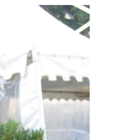
مستندها
فرهنگ و زندگی
حقوق شهروندی
انتخابات ریاست جمهوری آمریکا ۲۰۲۴
اقتصادی
حمله جمهوری اسلامی به اسرائیل
رمز مهسا
علم و فناوری
اسرائیل در جنگ
ورزش زنان در ایران
گالری عکس
اعتراضات زن، زندگی، آزادی
آرشیو پخش زنده
مجموعه مستندهای دادخواهی
تریبونال مردمی آبان ۹۸
دادگاه حمید نوری
چهل سال گروگان‌گیری
قانون شفافیت دارائی کادر رهبری ایران
اعتراضات مردمی آبان ۹۸
اسرائیل در جنگ