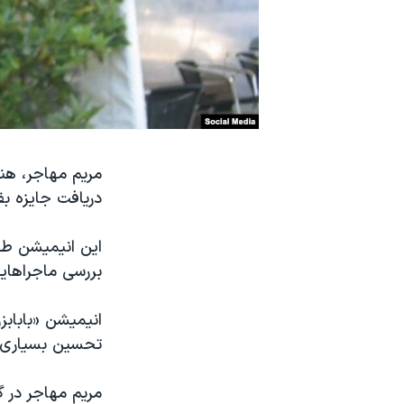
نرگس محمدی برنده جایزه نوبل صلح
همایش محافظه‌کاران آمریکا «سی‌پک»
صفحه‌های ویژه
سفر پرزیدنت ترامپ به چین
مریم مهاجر، هنرم
دریافت جایزه بف
این انیمیشن طن
بررسی ماجراهایی 
انیمیشن «بابابز
تحسین بسیاری 
مریم مهاجر در 