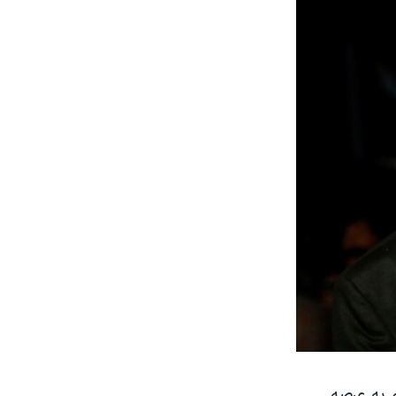
م به عرصه