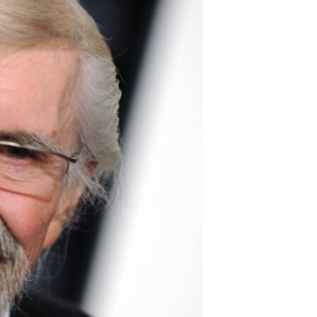
مستندها
فرهنگ و زندگی
حقوق شهروندی
انتخابات ریاست جمهوری آمریکا ۲۰۲۴
اقتصادی
حمله جمهوری اسلامی به اسرائیل
رمز مهسا
علم و فناوری
اسرائیل در جنگ
ورزش زنان در ایران
گالری عکس
اعتراضات زن، زندگی، آزادی
آرشیو پخش زنده
مجموعه مستندهای دادخواهی
تریبونال مردمی آبان ۹۸
دادگاه حمید نوری
چهل سال گروگان‌گیری
قانون شفافیت دارائی کادر رهبری ایران
اعتراضات مردمی آبان ۹۸
اسرائیل در جنگ