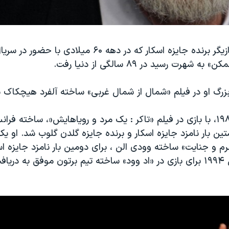
مارتین لاندو ، بازیگر برنده جایزه اسکار که در دهه ۶۰ میلادی
شهرت رسید در ۸۹ سالگی از دنیا رفت.
گ او در فیلم «شمال از شمال غربی» ساخته آلفرد هیچکاک ب
لاندو در سال ۱۹۸۸، با بازی در فیلم «تاکر : یک مرد و رویاهایش«، ساخته 
تین بار نامزد جایزه اسکار و برنده جایزه گلدن گلوب شد. او ی
رم و جنایت» ساخته وودی الن ، برای دومین بار نامزد جایزه اس
سرانجام در سال ۱۹۹۴ برای بازی در «اد وود» ساخته تیم برتون موفق به د