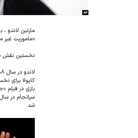
نرگس محمدی برنده جایزه نوبل صلح
همایش محافظه‌کاران آمریکا «سی‌پک»
صفحه‌های ویژه
«ماموریت غیر ممکن» به 
سفر پرزیدنت ترامپ به چین
نخستین نقش بزر
کاپولا برای نخس
بازی در فیلم «ج
شد.