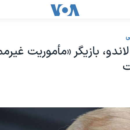
ی
لاندو، بازیگر «مأموریت غیرم
ت