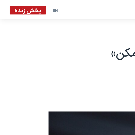
پخش زنده
مکن»