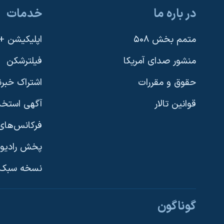
در باره ما
خدمات
متمم بخش ۵۰۸
اپلیکیشن +VOA
منشور صدای آمریکا
فیلترشکن
حقوق و مقررات
اشتراک خبرن
قوانین تالار
آگهی استخد
فرکانس‌های 
پخش رادیو
یادگیری زبان انگلیسی
نسخه سبک 
دنبال کنید
گوناگون