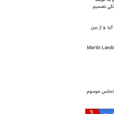
 کاریکاتوریست روزنامه «نیویورک دیلی» بود . او در ۲۲ سالگی تصمیم
 کرد و از بین
Martin Landa
س آنجلس موسوم