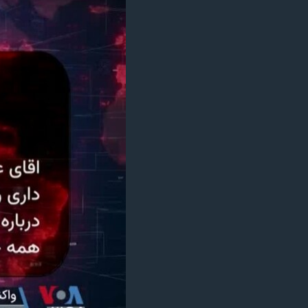
مستندها
فرهنگ و زندگی
حقوق شهروندی
انتخابات ریاست جمهوری آمریکا ۲۰۲۴
اقتصادی
حمله جمهوری اسلامی به اسرائیل
رمز مهسا
علم و فناوری
اسرائیل در جنگ
ورزش زنان در ایران
گالری عکس
اعتراضات زن، زندگی، آزادی
آرشیو پخش زنده
مجموعه مستندهای دادخواهی
تریبونال مردمی آبان ۹۸
دادگاه حمید نوری
چهل سال گروگان‌گیری
قانون شفافیت دارائی کادر رهبری ایران
اعتراضات مردمی آبان ۹۸
اسرائیل در جنگ