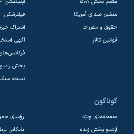
متمم بخش ۵۰۸
اپلیکیشن +VOA
منشور صدای آمریکا
فیلترشکن
حقوق و مقررات
اشتراک خبرن
قوانین تالار
آگهی استخد
فرکانس‌های 
پخش رادیو
یادگیری زبان انگلیسی
نسخه سبک 
دنبال کنید
گوناگون
صفحه‌های ویژه
رؤسای جمهو
آرشیو پخش زنده
بایگانی برن
زبانهای مختلف