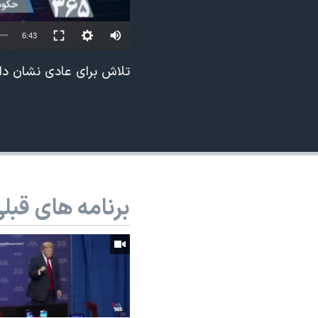
نرگس محمدی برنده جایزه نوبل صلح
Auto
6:43
همایش محافظه‌کاران آمریکا «سی‌پک»
240p
صفحه‌های ویژه
تلاش برای عادی نشان دا
360p
سفر پرزیدنت ترامپ به چین
480p
720p
1080p
برنامه های قبل