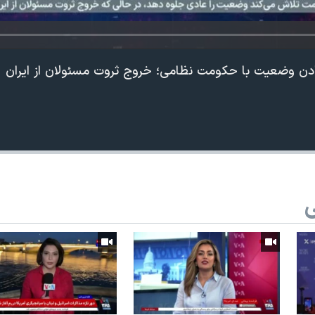
دن وضعیت با حکومت نظامی؛ خروج ثروت مسئولان از ایران
ی
360p
240p
Auto
1080p
720p