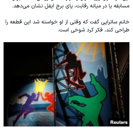
اسرائیل در جنگ
مسابقه یا در میانه رقابت، پای برج ایفل نشان می‌دهد.
نرگس محمدی برنده جایزه نوبل صلح
خانم ساتراپی گفت که وقتی از او خواسته شد این قطعه را
همایش محافظه‌کاران آمریکا «سی‌پک»
طراحی کند، فکر کرد شوخی است.
صفحه‌های ویژه
سفر پرزیدنت ترامپ به چین