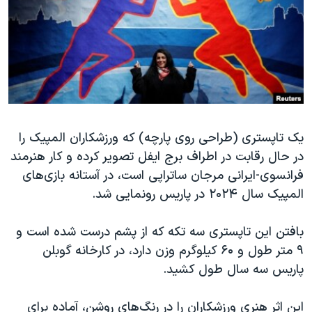
دنبال کنید
مستندها
فرهنگ و زندگی
حقوق شهروندی
انتخابات ریاست جمهوری آمریکا ۲۰۲۴
اقتصادی
حمله جمهوری اسلامی به اسرائیل
رمز مهسا
علم و فناوری
زبانهای مختلف
اسرائیل در جنگ
ورزش زنان در ایران
یک تاپستری (طراحی روی پارچه) که ورزشکاران المپیک را
گالری عکس
اعتراضات زن، زندگی، آزادی
در حال رقابت در اطراف برج ایفل تصویر کرده و کار هنرمند
آرشیو پخش زنده
مجموعه مستندهای دادخواهی
فرانسوی-ایرانی مرجان ساتراپی است، در آستانه بازی‌های
تریبونال مردمی آبان ۹۸
المپیک سال ۲۰۲۴ در پاریس رونمایی شد.
دادگاه حمید نوری
بافتن این تاپستری سه تکه که از پشم درست شده است و
چهل سال گروگان‌گیری
۹ متر طول و ۶۰ کیلوگرم وزن دارد، در کارخانه گوبلن
قانون شفافیت دارائی کادر رهبری ایران
پاریس سه سال طول کشید.
اعتراضات مردمی آبان ۹۸
این اثر هنری ورزشکاران را در رنگ‌های روشن، آماده برای