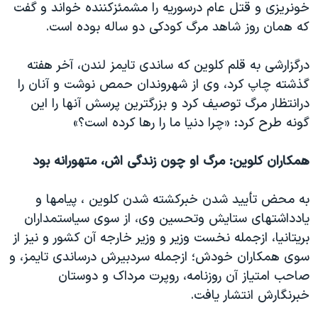
خونریزی و قتل عام درسوریه را مشمئزکننده خواند و گفت
که همان روز شاهد مرگ کودکی دو ساله بوده است.
درگزارشی به قلم کلوین که ساندی تایمز لندن، آخر هفته
گذشته چاپ کرد، وی از شهروندان حمص نوشت و آنان را
درانتظار مرگ توصیف کرد و بزرگترین پرسش آنها را این
گونه طرح کرد: «چرا دنیا ما را رها کرده است؟»
همکاران کلوین: مرگ او چون زندگی اش، متهورانه بود
به محض تأیید شدن خبرکشته شدن کلوین ، پیامها و
یادداشتهای ستایش وتحسین وی، از سوی سیاستمداران
بریتانیا، ازجمله نخست وزیر و وزیر خارجه آن کشور و نیز از
سوی همکاران خودش؛ ازجمله سردبیرش درساندی تایمز، و
صاحب امتیاز آن روزنامه، روپرت مرداک و دوستان
خبرنگارش انتشار یافت.