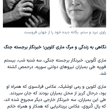
دنبال کنید
مستندها
فرهنگ و زندگی
حقوق شهروندی
انتخابات ریاست جمهوری آمریکا ۲۰۲۴
اقتصادی
حمله جمهوری اسلامی به اسرائیل
رمز مهسا
علم و فناوری
راوی نبرد و ستم، یگانه دیده خود را از جهان فروبست
زبانهای مختلف
اسرائیل در جنگ
ورزش زنان در ایران
نگاهی به زندگی و مرگ ماری کلوین؛ خبرنگار برجسته جنگ
گالری عکس
اعتراضات زن، زندگی، آزادی
آرشیو پخش زنده
مجموعه مستندهای دادخواهی
ماری کُلوین، خبرنگار برجسته جنگی، سه شنبه شب، بیستم
فوریه طی بمباران نیروهای دولتی سوریه، درحمص کشته
تریبونال مردمی آبان ۹۸
شد.
دادگاه حمید نوری
چهل سال گروگان‌گیری
ماری کلوین و رمی اوشلیک، عکاس فرانسوی که همراه او
بود، درحال گریز از محل بمباران بودند که جان سپردند.
قانون شفافیت دارائی کادر رهبری ایران
طی این بمباران، سه خبرنگار خارجی دیگر مجروح شده اند،
اعتراضات مردمی آبان ۹۸
که پال کُنروی، عکاس بریتانیایی که همکار و همراه خانم