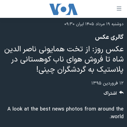
ینکهای
ابل
سترسی
دوشنبه ۱۹ مرداد ۱۴۰۵ ایران ۰۹:۳۰
خانه
هش
گالری عکس
نسخه سبک وب‌سایت
ه
عکس روز: از تخت همایونی ناصر الدین
حتوای
موضوع ها
صلی
شاه تا فروش هوای ناب کوهستانی در
برنامه های تلویزیونی
ایران
هش
پلاستیک به گردشگران چینی!
جدول برنامه ها
ه
آمریکا
فحه
صفحه‌های ویژه
جهان
۱۲ فروردین ۱۳۹۵
صلی
فرکانس‌های صدای آمریکا
ورزشی
جام جهانی ۲۰۲۶
اشتراک
هش
پخش رادیویی
ه
گزیده‌ها
عملیات خشم حماسی
A look at the best news photos from around the
ستجو
۲۵۰سالگی آمریکا
ویژه برنامه‌ها
یادگیری زبان انگلیسی
world.
ویدیوها
بایگانی برنامه‌های تلویزیونی