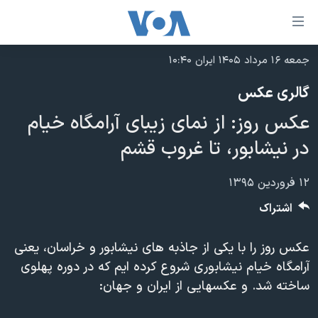
ینکهای
ابل
سترسی
جمعه ۱۶ مرداد ۱۴۰۵ ایران ۱۰:۴۰
خانه
هش
گالری عکس
نسخه سبک وب‌سایت
ه
عکس روز: از نمای زیبای آرامگاه خیام
حتوای
موضوع ها
صلی
در نیشابور، تا غروب قشم
برنامه های تلویزیونی
ایران
هش
جدول برنامه ها
ه
آمریکا
۱۲ فروردین ۱۳۹۵
فحه
صفحه‌های ویژه
جهان
اشتراک
صلی
فرکانس‌های صدای آمریکا
ورزشی
جام جهانی ۲۰۲۶
هش
عکس روز را با یکی از جاذبه های نیشابور و خراسان، یعنی
پخش رادیویی
ه
گزیده‌ها
عملیات خشم حماسی
آرامگاه خیام نیشابوری شروع کرده ایم که در دوره پهلوی
ستجو
۲۵۰سالگی آمریکا
ویژه برنامه‌ها
ساخته شد. و عکسهایی از ایران و جهان:
یادگیری زبان انگلیسی
ویدیوها
بایگانی برنامه‌های تلویزیونی