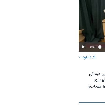
0:00
دانلود
اشتراک
 درمانی
هداری
ها مصاحبه
عرض
px