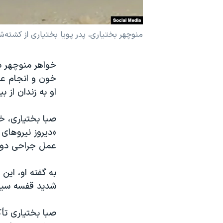
نرگس محمدی برنده جایزه نوبل صلح
همایش محافظه‌کاران آمریکا «سی‌پک»
منوچهر بختیاری، پدر پویا بختیاری از کشته‌‌شدگا
صفحه‌های ویژه
خواهر منوچهر ب
سفر پرزیدنت ترامپ به چین
خون و انجام عم
او به زندان از 
«دیروز نیروهای 
عمل جراحی دوم 
به گفته او، ای
شدید قفسه سینه
صبا بختیاری تأک