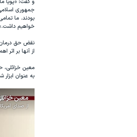
جمهوری اسلامی 
بودند. ما تمامی
خواهیم داشت.»
نقض حق درمان ز
از آنها بر اثر ا
معین خزائلی، ح
به عنوان ابزار ش
از
صدای آمریکا