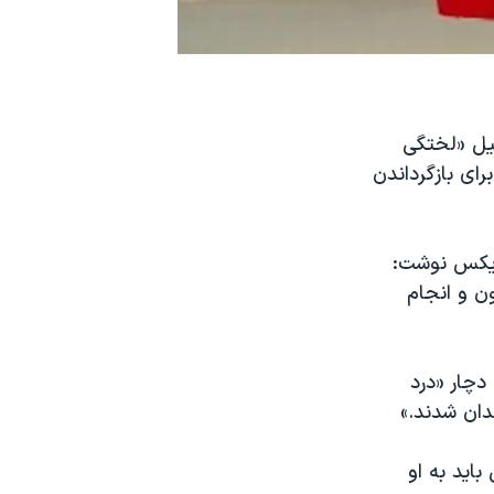
لیل «لختگی
ای بازگرداندن
ر در شبکه اجتماعی ایکس نوشت:
ون و انجام
دچار «درد
دان شدند.»
اید به او