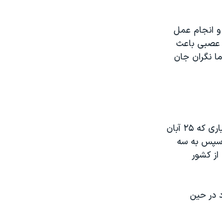
 و انجام عمل
 عصبی باعث
ما نگران جان
منوچهر بختیاری ۹ اردیبهشت ۱۴۰۰، پس از دادخواهی برای فرزندش پویا بختیاری که ۲۵ آبان
و سپس به سه
ز کشور
د در حین