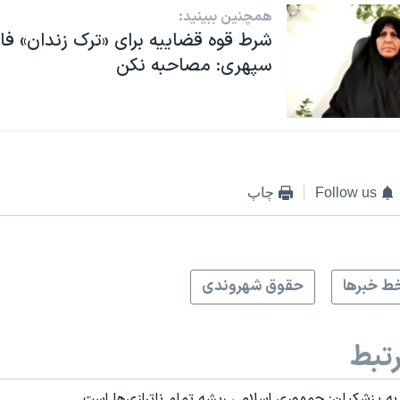
همچنین ببینید:
شرط قوه قضاییه برای «ترک زندان» فا
سپهری: مصاحبه نکن
Follow us
چاپ
ط خبرها
حقوق شهروندی
تبط
به پزشکیان: جمهوری اسلامی ریشه تمام ناترازی‌ها است