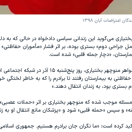
ن اعتراضات آبان‌ ۱۳۹۸
ختیاری می‌گوید این زندانی سیاسی دادخواه در حالی که به د
ل جراحی دوم» بستری بوده، بر اثر فشار «مأموران حفاظتی» بر
بیمارستان، «دچار جمله قلبی» شده است.
صبا بختیاری، خواهر منوچهر بختیاری، روز پنج‌شنبه ۱۵ آذ
حفاظتی به بیمارستان رفتند تا برادرم را که به خاطر لختگی خ
بستری بود، به زندان انتقال دهند.»
ن مسئله موجب شده که منوچهر بختیاری بر اثر «حملات عصبی» 
» و سپس «حمله قلبی» شود و «پزشکان مانع انتقال او به زن
ید کرده است: «ما نگران جان برادرم هستیم. جمهوری اسلامی ب