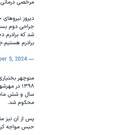
مرخصی درمانی 
دیروز نیروهای ح
جراحی دوم بستر
شد که برادرم دچ
برادرم هستیم.
er 5, 2024
— Saba.Bakhtyari (@SabaBakhtyari)
۱۳۹۸ در م
سال و شش ماه 
محکوم شد.
پس از آن نیز م
حبس مواجه کرده