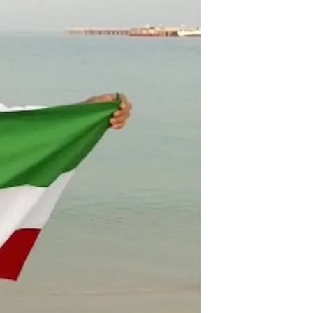
مستندها
فرهنگ و زندگی
حقوق شهروندی
انتخابات ریاست جمهوری آمریکا ۲۰۲۴
اقتصادی
حمله جمهوری اسلامی به اسرائیل
رمز مهسا
علم و فناوری
اسرائیل در جنگ
ورزش زنان در ایران
گالری عکس
اعتراضات زن، زندگی، آزادی
آرشیو پخش زنده
مجموعه مستندهای دادخواهی
تریبونال مردمی آبان ۹۸
دادگاه حمید نوری
چهل سال گروگان‌گیری
قانون شفافیت دارائی کادر رهبری ایران
اعتراضات مردمی آبان ۹۸
اسرائیل در جنگ