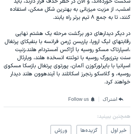
شکست خورده‌اند، و الان در خطر حذف قرار دارند، باید
اسرائیل در جنگ
امشب، از مزیت میزبانی به بهترین شکل ممکن، استفاده
نرگس محمدی برنده جایزه نوبل صلح
کنند، تا به جمع ۸ تیم برتر راه یابند.
همایش محافظه‌کاران آمریکا «سی‌پک»
در دیگر دیدارهای دور برگشت مرحله یک هشتم نهایی
صفحه‌های ویژه
رقابتهای لیگ اروپا، پاریسن ژرمن فرانسه با بنفیکای پرتغال
سفر پرزیدنت ترامپ به چین
،اسپارتاک مسکو روسیه با آژاکس آمستردام هلند،زنیت
سنت پترزبورگ روسیه با توئنته انسخده هلند، ویارئال
اسپانیا با بایرلورکوزن آلمان، پورتوی پرتغال بازسکا مسکوی
روسیه، و گلاسکو رنجرز اسکاتلند با آیندهوون هلند دیدار
خواهند کرد.
اشتراک
Follow us
همچنبن ببینید:
خبر اول
گزيده‌ها
ورزش