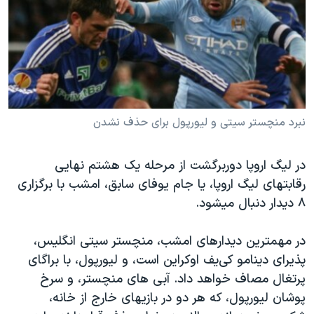
دنبال کنید
مستندها
فرهنگ و زندگی
حقوق شهروندی
انتخابات ریاست جمهوری آمریکا ۲۰۲۴
اقتصادی
حمله جمهوری اسلامی به اسرائیل
رمز مهسا
علم و فناوری
زبانهای مختلف
اسرائیل در جنگ
ورزش زنان در ایران
نبرد منچستر سیتی و لیورپول برای حذف نشدن
گالری عکس
اعتراضات زن، زندگی، آزادی
در لیگ اروپا دوربرگشت از مرحله یک هشتم نهایی
آرشیو پخش زنده
مجموعه مستندهای دادخواهی
رقابتهای لیگ اروپا، یا جام یوفای سابق، امشب با برگزاری
تریبونال مردمی آبان ۹۸
۸ دیدار دنبال میشود.
دادگاه حمید نوری
در مهمترین دیدارهای امشب، منچستر سیتی انگلیس،
چهل سال گروگان‌گیری
پذیرای دینامو کی‌یف اوکراین است، و لیورپول، با براگای
قانون شفافیت دارائی کادر رهبری ایران
پرتغال مصاف خواهد داد. آبی های منچستر، و سرخ
اعتراضات مردمی آبان ۹۸
پوشان لیورپول، که هر دو در بازیهای خارج از خانه،