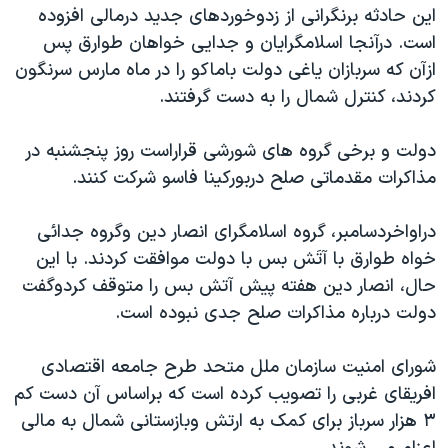
اسرائیل در جنگ
این حادثه برنگرانی از زدوخوردهای جدید درمالی افزوده
است. درآنجا اسلامگرایان و جدایی خواهان طوارق پس
نرگس محمدی برنده جایزه نوبل صلح
ازآن که سربازان یاغی دولت باماکو را در ماه مارس سرنگون
همایش محافظه‌کاران آمریکا «سی‌پک»
کردند، کنترل شمال را به دست گرفتند.
صفحه‌های ویژه
دولت و برخی گروه های شورشی قراراست روز پنجشنبه در
سفر پرزیدنت ترامپ به چین
مذاکرات مقدماتی صلح دربورکینا فاسو شرکت کنند.
دراواخردسامبر، گروه اسلامگرای انصار دین وگروه جدائی
خواه طوارق با آتَش بس با دولت موافقت کردند. با این
حال، انصار دین هفته پیش آتش بس را متوقف کردوگفت
دولت درباره مذاکرات صلح جدی نبوده است.
شورای امنیت سازمان ملل متحد طرح جامعه اقتصادی
افریقای غربی را تصویب کرده است که براساس آن دست کم
۳ هزار سرباز برای کمک به ارتش وبازستانی شمال به مالی