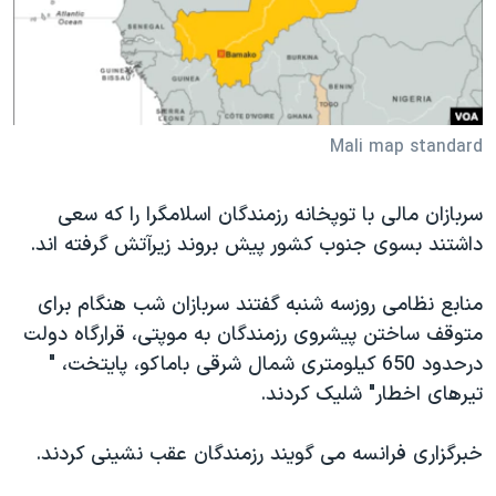
دنبال کنید
مستندها
فرهنگ و زندگی
حقوق شهروندی
انتخابات ریاست جمهوری آمریکا ۲۰۲۴
اقتصادی
حمله جمهوری اسلامی به اسرائیل
رمز مهسا
علم و فناوری
Mali map standard
زبانهای مختلف
اسرائیل در جنگ
ورزش زنان در ایران
سربازان مالی با توپخانه رزمندگان اسلامگرا را که سعی
گالری عکس
اعتراضات زن، زندگی، آزادی
داشتند بسوی جنوب کشور پیش بروند زیرآتش گرفته اند.
آرشیو پخش زنده
مجموعه مستندهای دادخواهی
منابع نظامی روزسه شنبه گفتند سربازان شب هنگام برای
تریبونال مردمی آبان ۹۸
متوقف ساختن پیشروی رزمندگان به موپتی، قرارگاه دولت
دادگاه حمید نوری
درحدود 650 کیلومتری شمال شرقی باماکو، پایتخت، "
چهل سال گروگان‌گیری
تیرهای اخطار" شلیک کردند.
قانون شفافیت دارائی کادر رهبری ایران
خبرگزاری فرانسه می گویند رزمندگان عقب نشینی کردند.
اعتراضات مردمی آبان ۹۸