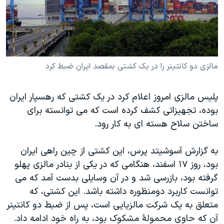
دنبال کنید
مستندها
فرهنگ و زندگی
حقوق شهروندی
انتخابات ریاست جمهوری آمریکا ۲۰۲۴
اقتصادی
حمله جمهوری اسلامی به اسرائیل
رمز مهسا
علم و فناوری
مالزی دو کانتينر را در يک کشتی بمقصد ايران ضبط کرد
زبانهای مختلف
اسرائیل در جنگ
ورزش زنان در ایران
پليس مالزی امروز اعلام کرد در يک کشتی که رهسپار ايران
گالری عکس
اعتراضات زن، زندگی، آزادی
بوده، تجهيزاتی کشف کرده است که می توانسته برای
آرشیو پخش زنده
مجموعه مستندهای دادخواهی
ساختن سلاح هسته ای به کار رود.
تریبونال مردمی آبان ۹۸
به گزارش آسوشيتد پرس، اين کشتی از چين راهی ايران
دادگاه حمید نوری
بود، روز ۱۷ اسفند، هنگامی که در يکی از بنادر مالزی پهلو
چهل سال گروگان‌گیری
گرفته بود، بازرسی شد و در آن وسايلی بدست آمد که می
توانست کاربرد دومنظوره داشته باشد. اين کشتی، که
قانون شفافیت دارائی کادر رهبری ایران
متعلق به يک شرکت مالزيايی است، پس از ضبط دو کانتينر
اعتراضات مردمی آبان ۹۸
آن که حاوی محمولۀ مشکوک بود، به راه خود ادامه داد.