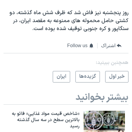
اسرائیل در جنگ
روز پنجشنبه نيز فاش شد که ظرف شش ماه گذشته، دو
نرگس محمدی برنده جایزه نوبل صلح
کشتی حامل محموله های ممنوعه به مقصد ايران، در
همایش محافظه‌کاران آمریکا «سی‌پک»
سنگاپور و کره جنوبی توقيف شده بوده است.
صفحه‌های ویژه
سفر پرزیدنت ترامپ به چین
اشتراک
Follow us
همچنبن ببینید:
خبر اول
گزيده‌ها
ايران
بیشتر بخوانید
«شاخص قیمت مواد غذایی» فائو به
بالاترین سطح در سه سال گذشته
رسید