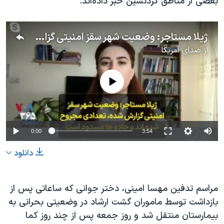
بعضی از مناطق کردنشین خبر داده‌اند.
ژیلا مستاجر: وضعیت شهر سقز امنیتی گزارش شده، تعدادی مجروح شده اند و جاده ها مسدود است
از
صدای آمریکا
No media source currently available
0:00
3:54
دانلود
مراسم تدفین مهسا امینی، دختر جوانی که ساعاتی پس از
بازداشت توسط ماموران گشت ارشاد در وضعیتی بحرانی به
بیمارستان منتقل شد و روز جمعه پس از چند روز کما