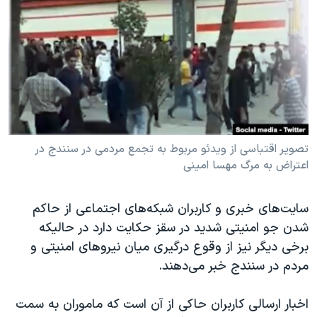
دنبال کنید
مستندها
فرهنگ و زندگی
حقوق شهروندی
انتخابات ریاست جمهوری آمریکا ۲۰۲۴
اقتصادی
حمله جمهوری اسلامی به اسرائیل
رمز مهسا
علم و فناوری
زبانهای مختلف
اسرائیل در جنگ
ورزش زنان در ایران
گالری عکس
اعتراضات زن، زندگی، آزادی
تصویر اقتباسی از ویدئو مربوط به تجمع مردمی در سنندج در
اعتراض به مرگ مهسا امینی
آرشیو پخش زنده
مجموعه مستندهای دادخواهی
تریبونال مردمی آبان ۹۸
سایت‌های خبری و کاربران شبکه‌های اجتماعی از حاکم
دادگاه حمید نوری
شدن جو امنیتی شدید در سقز حکایت دارد در حالیکه
چهل سال گروگان‌گیری
برخی دیگر نیز از وقوع درگیری میان نیروهای امنیتی و
مردم در سنندج خبر می‌دهند.
قانون شفافیت دارائی کادر رهبری ایران
اعتراضات مردمی آبان ۹۸
اخبار ارسالی کاربران حاکی از آن است که ماموران به سمت