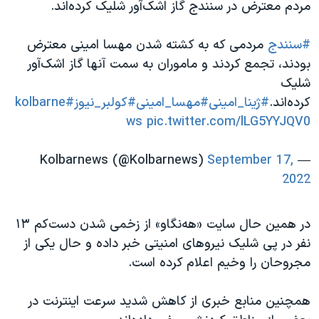
اسرائیل در جنگ
مردم معترض در سنندج گاز اشک‌آور شلیک کرده‌اند.
نرگس محمدی برنده جایزه نوبل صلح
#سنندج
مردمی که به کشته شدن مهسا امینی معترض
همایش محافظه‌کاران آمریکا «سی‌پک»
بودند، تجمع کردند و ماموران به سمت آنها گاز اشک‌آور
صفحه‌های ویژه
شلیک
کرده‌اند.
#ژینا_امینی
#مهسا_امینی
#کولبر_نیوز
#kolbarne
سفر پرزیدنت ترامپ به چین
ws
pic.twitter.com/lLG5YYJQV0
September 17,
— Kolbarnews (@Kolbarnews)
2022
در همین حال سایت «هه‌نگاو» از زخمی شدن دست‌کم ۱۳
نفر در پی شلیک نیروهای امنیتی خبر داده و حال یکی از
مجروحان را وخیم اعلام کرده است.
همچنین منابع خبری از کاهش شدید سرعت اینترنت در