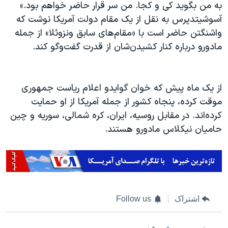
اسرائیل در جنگ
به من بگوید کی و کجا. من سر قرار حاضر خواهم بود.»
آسوشیتدپرس به نقل از یک مقام دولت آمریکا نوشت که
نرگس محمدی برنده جایزه نوبل صلح
واشنگتن حاضر است با «مقام‌های سابق ونزوئلا» از جمله
همایش محافظه‌کاران آمریکا «سی‌پک»
مادورو درباره کنار کشیدن‌شان از قدرت گفت‌وگو کند.
صفحه‌های ویژه
سفر پرزیدنت ترامپ به چین
از یک ماه پیش که خوان گوایدو اعلام ریاست جمهوری
موقت کرده، پنجاه کشور از جمله آمریکا از او حمایت
کرده‌اند. در مقابل روسیه، ایران، کره شمالی، سوریه و چین
حامیان نیکلاس مادورو هستند.
اشتراک
Follow us