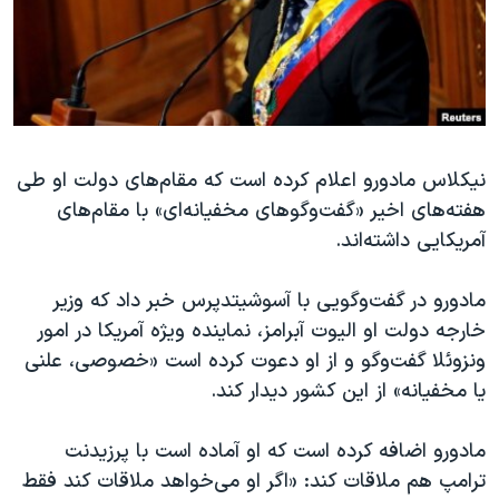
دنبال کنید
مستندها
فرهنگ و زندگی
حقوق شهروندی
انتخابات ریاست جمهوری آمریکا ۲۰۲۴
اقتصادی
حمله جمهوری اسلامی به اسرائیل
رمز مهسا
علم و فناوری
زبانهای مختلف
نیکلاس مادورو اعلام کرده است که مقام‌های دولت او طی
اسرائیل در جنگ
ورزش زنان در ایران
هفته‌های اخیر «گفت‌وگوهای مخفیانه‌ای» با مقام‌های
گالری عکس
اعتراضات زن، زندگی، آزادی
آمریکایی داشته‌اند.
آرشیو پخش زنده
مجموعه مستندهای دادخواهی
مادورو در گفت‌وگویی با آسوشیتدپرس خبر داد که وزیر
تریبونال مردمی آبان ۹۸
خارجه دولت او الیوت آبرامز، نماینده ویژه آمریکا در امور
دادگاه حمید نوری
ونزوئلا گفت‌وگو و از او دعوت کرده است «خصوصی، علنی
چهل سال گروگان‌گیری
یا مخفیانه» از این کشور دیدار کند.
قانون شفافیت دارائی کادر رهبری ایران
مادورو اضافه کرده است که او آماده است با پرزیدنت
اعتراضات مردمی آبان ۹۸
ترامپ هم ملاقات کند: «اگر او می‌خواهد ملاقات کند فقط