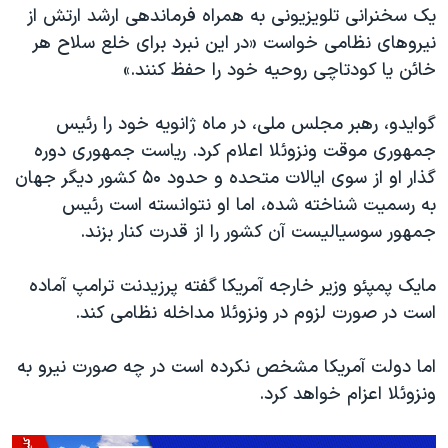
اسرائیل در جنگ
یک سخنرانی تلویزیونی به همراه فرماندهی ارشد ارتش از
نیروهای نظامی خواست «در این نبرد برای خلع سلاح هر
نرگس محمدی برنده جایزه نوبل صلح
خائن یا کودتاچی روحیه خود را حفظ کنند.»
همایش محافظه‌کاران آمریکا «سی‌پک»
صفحه‌های ویژه
گوایدو، رهبر مجلس ملی، در ماه ژانویه خود را رئیس
جمهوری موقت ونزوئلا اعلام کرد. ریاست جمهوری دوره
سفر پرزیدنت ترامپ به چین
گذار او از سوی ایالات متحده و حدود ۵۰ کشور دیگر جهان
به رسمیت شناخته شده، اما او نتوانسته است رئیس
جمهور سوسیالیست آن کشور را از قدرت کنار بزند.
مایک پمپئو وزیر خارجه آمریکا گفته پرزیدنت ترامپ آماده
است در صورت لزوم در ونزوئلا مداخله نظامی کند.
اما دولت آمریکا مشخص نکرده است در چه صورت نیرو به
ونزوئلا اعزام خواهد کرد.