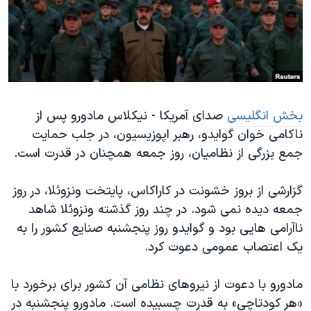
دنبال کنید
مستندها
فرهنگ و زندگی
حقوق شهروندی
انتخابات ریاست جمهوری آمریکا ۲۰۲۴
اقتصادی
حمله جمهوری اسلامی به اسرائیل
رمز مهسا
علم و فناوری
زبانهای مختلف
بخش انگلیسی
صدای آمریکا - نیکلاس مادورو پس از
اسرائیل در جنگ
ورزش زنان در ایران
ناکامی خوان گوایدو، رهبر اپوزیسیون، در جلب حمایت
گالری عکس
اعتراضات زن، زندگی، آزادی
جمع بزرگی از نظامیان، روز جمعه همچنان در قدرت است.
آرشیو پخش زنده
مجموعه مستندهای دادخواهی
گزارشی از بروز خشونت در کاراکاس، پایتخت ونزوئلا، در روز
تریبونال مردمی آبان ۹۸
جمعه دیده نمی شود. در چند روز گذشته ونزوئلا شاهد
دادگاه حمید نوری
ناآرامی هایی بود و گوایدو روز پنجشنبه صنایع کشور را به
چهل سال گروگان‌گیری
یک اعتصاب عمومی دعوت کرد.
قانون شفافیت دارائی کادر رهبری ایران
مادورو با دعوت از نیروهای نظامی آن کشور برای برخورد با
اعتراضات مردمی آبان ۹۸
«هر کودتاچی» به قدرت چسبیده است. مادورو پنجشنبه در