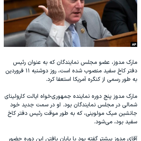
دنبال کنید
مستندها
فرهنگ و زندگی
حقوق شهروندی
انتخابات ریاست جمهوری آمریکا ۲۰۲۴
اقتصادی
حمله جمهوری اسلامی به اسرائیل
رمز مهسا
علم و فناوری
زبانهای مختلف
اسرائیل در جنگ
ورزش زنان در ایران
مارک مدوز، عضو مجلس نمایندگان که به عنوان رئیس
گالری عکس
اعتراضات زن، زندگی، آزادی
دفتر کاخ سفید منصوب شده است، روز دوشنبه ۱۱ فروردین
آرشیو پخش زنده
مجموعه مستندهای دادخواهی
به طور رسمی از کنگره آمریکا استعفا کرد.
تریبونال مردمی آبان ۹۸
مارک مدوز پنج دوره نماینده جمهوری‌خواه ایالت کارولینای
دادگاه حمید نوری
شمالی در مجلس نمایندگان بود. او در سمت جدید خود
چهل سال گروگان‌گیری
جانشین میک مولوینی، که به طور موقت رئیس دفتر کاخ
قانون شفافیت دارائی کادر رهبری ایران
سفید بود، می‌شود.
اعتراضات مردمی آبان ۹۸
آقای مدوز پیشتر گفته بود با پایان یافتن این دوره حضور