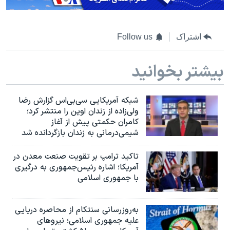
اسرائیل در جنگ
نرگس محمدی برنده جایزه نوبل صلح
اشتراک
Follow us
همایش محافظه‌کاران آمریکا «سی‌پک»
صفحه‌های ویژه
بیشتر بخوانید
سفر پرزیدنت ترامپ به چین
شبکه آمریکایی سی‌بی‌‌اس گزارش رضا
ولی‌زاده از زندان اوین را منتشر کرد؛
کامران حکمتی پیش از آغاز
شیمی‌درمانی به زندان بازگردانده شد
تاکید ترامپ بر تقویت صنعت معدن در
آمریکا؛ اشاره رئیس‌جمهوری به درگیری
با جمهوری اسلامی
به‌روزرسانی سنتکام از محاصره دریایی
علیه جمهوری اسلامی؛ نیروهای