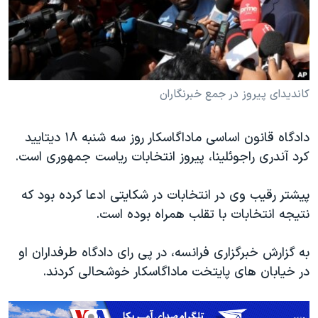
دنبال کنید
مستندها
فرهنگ و زندگی
حقوق شهروندی
انتخابات ریاست جمهوری آمریکا ۲۰۲۴
اقتصادی
حمله جمهوری اسلامی به اسرائیل
رمز مهسا
علم و فناوری
کاندیدای پیروز در جمع خبرنگاران
زبانهای مختلف
اسرائیل در جنگ
ورزش زنان در ایران
دادگاه قانون اساسی ماداگاسکار روز سه شنبه ۱۸ دیتایید
گالری عکس
اعتراضات زن، زندگی، آزادی
کرد آندری راجوئلینا، پیروز انتخابات ریاست جمهوری است.
آرشیو پخش زنده
مجموعه مستندهای دادخواهی
پیشتر رقیب وی در انتخابات در شکایتی ادعا کرده بود که
تریبونال مردمی آبان ۹۸
نتیجه انتخابات با تقلب همراه بوده است.
دادگاه حمید نوری
چهل سال گروگان‌گیری
به گزارش خبرگزاری فرانسه، در پی رای دادگاه طرفداران او
در خیابان های پایتخت ماداگاسکار خوشحالی کردند.
قانون شفافیت دارائی کادر رهبری ایران
اعتراضات مردمی آبان ۹۸