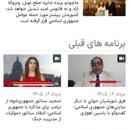
اسرائیل در جنگ
ماچودو برنده جایزه صلح نوبل: ونزوئلا
آزاد و به فانوس امید تبدیل خواهد شد؛
نرگس محمدی برنده جایزه نوبل صلح
کشورمان پیشتر مورد حمله عوامل
جمهوری اسلامی قرار گرفته است
همایش محافظه‌کاران آمریکا «سی‌پک»
صفحه‌های ویژه
برنامه های قبلی
سفر پرزیدنت ترامپ به چین
مرداد ۱۶, ۱۴۰۵
مرداد ۱۶, ۱۴۰۵
فرق شورشیان حوثی با دیگر
تمجید سناتور جمهوری‌خواه از
نیابتی‌های جمهوری اسلامی؛
ترامپ برای مذاکره با جمهوری
گفت‌وگو با یاسین اهوازی
اسلامی؛ انتقاد سناتور دموکرات
از مدیریت جنگ