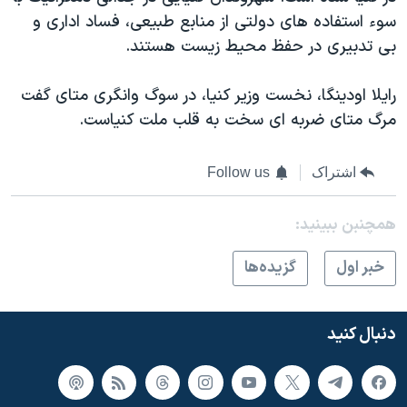
سوء استفاده های دولتی از منابع طبيعی، فساد اداری و
بی تدبيری در حفظ محيط زيست هستند.
رايلا اودينگا، نخست وزير کنيا، در سوگ وانگری متای گفت
مرگ متای ضربه ای سخت به قلب ملت کنياست.
اشتراک
Follow us
همچنبن ببینید:
خبر اول
گزيده‌ها
دنبال کنید