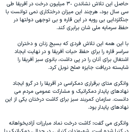
حاصل اين تلاش نشاندن ٣٠ ميليون درخت در آفريقا طی
سی سال بود، هرچند اين ميزان درختکاری نمی توانست با
جنگلزدايی بی رويه در اين قاره و بی توجهی دولتها در
حفظ سرمايه ملی شان برابری کند.
با اين همه اين تلاش فردی که بسيج زنان و دختران
سراسر قاره را برای حفظ حيات آفريقا و در نهايت ايجاد
اشتغال برای آنان را در پی داشت، بانوی سبز آفريقا را
شايسته دريافت جايزه صلح نوبل کرد.
وانگری متای برقراری دمکراسی در آقريقا را در گرو ايجاد
نهادهای پايدار دمکراتيک و مشارکت عمومی مردم می
دانست. سازمان کمربند سبز برای کاشت درختان يکی از اين
نهادهای پايدار بود.
وانگری می گفت: کاشت درخت نماد مبارزات آزاديخواهانه
در کنيا شده است. شهروندان کنيايی در جدالی دمکراتيک با