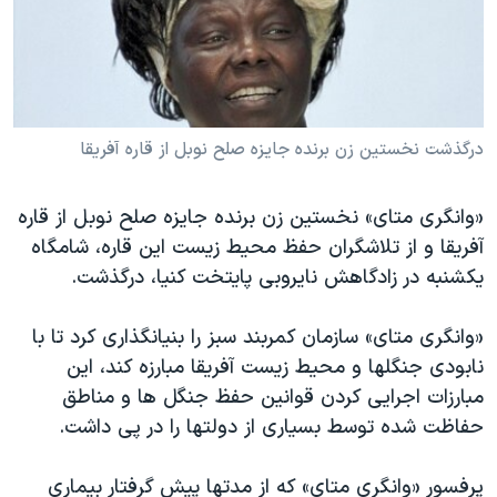
دنبال کنید
مستندها
فرهنگ و زندگی
حقوق شهروندی
انتخابات ریاست جمهوری آمریکا ۲۰۲۴
اقتصادی
حمله جمهوری اسلامی به اسرائیل
رمز مهسا
علم و فناوری
درگذشت نخستين زن برنده جايزه صلح نوبل از قاره آفريقا
زبانهای مختلف
اسرائیل در جنگ
ورزش زنان در ایران
«وانگری متای» نخستين زن برنده جايزه صلح نوبل از قاره
گالری عکس
اعتراضات زن، زندگی، آزادی
آفريقا و از تلاشگران حفظ محيط زيست اين قاره، شامگاه
آرشیو پخش زنده
مجموعه مستندهای دادخواهی
يکشنبه در زادگاهش نايروبی پايتخت کنيا، درگذشت.
تریبونال مردمی آبان ۹۸
«وانگری متای» سازمان کمربند سبز را بنيانگذاری کرد تا با
دادگاه حمید نوری
نابودی جنگلها و محيط زيست آفريقا مبارزه کند، اين
چهل سال گروگان‌گیری
مبارزات اجرايی کردن قوانين حفظ جنگل ها و مناطق
قانون شفافیت دارائی کادر رهبری ایران
حفاظت شده توسط بسياری از دولتها را در پی داشت.
اعتراضات مردمی آبان ۹۸
پرفسور «وانگری متای» که از مدتها پيش گرفتار بيماری