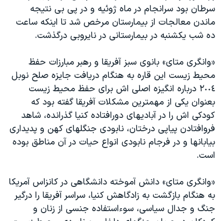
اسرائیل در جنگ
سرطان بود سرانجام در ماه ژوئيه و در پی بی نتيجه
نرگس محمدی برنده جایزه نوبل صلح
ماندن معالجات از بيمارستان مرخص شد تا اينکه ساعت
ده شب يکشنبه در بيمارستانی در نايروبی درگذشت.
همایش محافظه‌کاران آمریکا «سی‌پک»
صفحه‌های ویژه
«وانگری متای» بانوی سبز آفريقا و رهبر مبارزات حفظ
سفر پرزیدنت ترامپ به چین
محيط زيست اين قاره به هنگام دريافت جايزه صلح نوبل
٢٠٠٤ درباره انگيزه اصلی اش برای حفظ محيط زيست
بعنوان يکی از مهمترين مشکلات آفريقا گفته بود که
کودکی اش را در آباديهای دورافتاده کنيا گذرانده، شاهد
فروافتادن پياپی درختان، نابودی جنگلهای کهن و پديداری
بيابانها و در فرجام نابودی انواع حيات در آن مناطق بوده
است.
«وانگری متای» دانش آموخته دانشگاهی در کانزاس آمريکا
به هنگام بازگشت به زادگاهش کنيا، سراسر آفريقا را درگير
جنگ و جدال سياسی، سوءاستفاده جنسی از زنان و