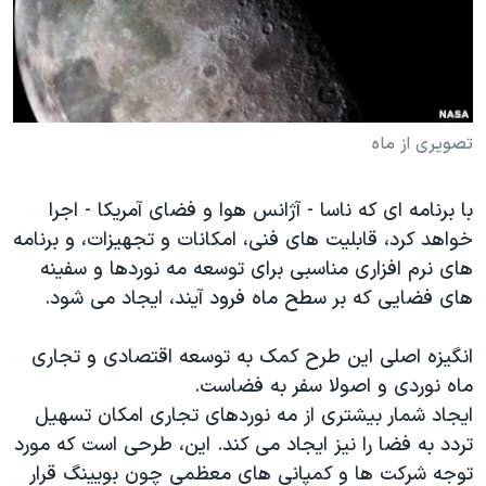
دنبال کنید
مستندها
فرهنگ و زندگی
حقوق شهروندی
انتخابات ریاست جمهوری آمریکا ۲۰۲۴
اقتصادی
حمله جمهوری اسلامی به اسرائیل
رمز مهسا
علم و فناوری
تصویری از ماه
زبانهای مختلف
اسرائیل در جنگ
ورزش زنان در ایران
با برنامه ای که ناسا - آژانس هوا و فضای آمریکا - اجرا
گالری عکس
اعتراضات زن، زندگی، آزادی
خواهد کرد، قابلیت های فنی، امکانات و تجهیزات، و برنامه
آرشیو پخش زنده
مجموعه مستندهای دادخواهی
های نرم افزاری مناسبی برای توسعه مه نوردها و سفینه
های فضایی که بر سطح ماه فرود آیند، ایجاد می شود.
تریبونال مردمی آبان ۹۸
دادگاه حمید نوری
انگیزه اصلی این طرح کمک به توسعه اقتصادی و تجاری
چهل سال گروگان‌گیری
ماه نوردی و اصولا سفر به فضاست.
ایجاد شمار بیشتری از مه نوردهای تجاری امکان تسهیل
قانون شفافیت دارائی کادر رهبری ایران
تردد به فضا را نیز ایجاد می کند. این، طرحی است که مورد
اعتراضات مردمی آبان ۹۸
توجه شرکت ها و کمپانی های معظمی چون بویینگ قرار