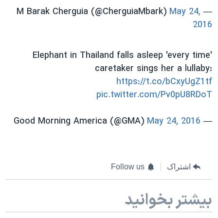
May 24,
— M Barak Cherguia (@CherguiaMbark)
2016
Elephant in Thailand falls asleep 'every time'
caretaker sings her a lullaby:
https://t.co/bCxyUgZ1tf
pic.twitter.com/Pv0pU8RDoT
May 24, 2016
— Good Morning America (@GMA)
اشتراک
Follow us
بیشتر بخوانید