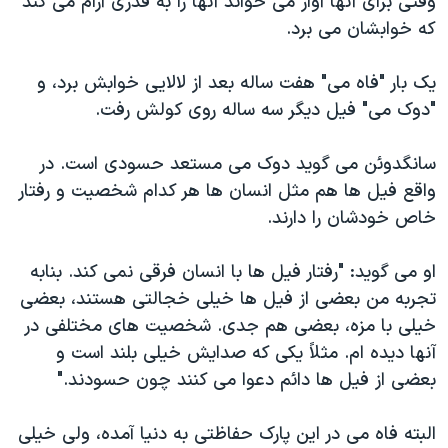
وقتی برای آنها آواز می خواند آنها را به قدری آرام می کند
اسرائیل در جنگ
که خوابشان می برد.
نرگس محمدی برنده جایزه نوبل صلح
همایش محافظه‌کاران آمریکا «سی‌پک»
یک بار "فاه می" هفت ساله بعد از لالایی خوابش برد، و
"دوک می" فیل دیگر سه ساله روی کولش رفت.
صفحه‌های ویژه
سفر پرزیدنت ترامپ به چین
سانگدوئن می گوید دوک می مستعد حسودی است. در
واقع فیل ها هم مثل انسان ها هر کدام شخصیت و رفتار
خاص خودشان را دارند.
او می گوید: "رفتار فیل ها با انسان فرقی نمی کند. بنابه
تجربه من بعضی از فیل ها خیلی خجالتی هستند، بعضی
خیلی با مزه، بعضی هم جدی. شخصیت های مختلفی در
آنها دیده ام. مثلاً یکی که صدایش خیلی بلند است و
بعضی از فیل ها دائم دعوا می کنند چون حسودند."
البته فاه می در این پارک حفاظتی به دنیا آمده، ولی خیلی