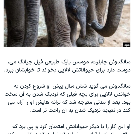
دنبال کنید
مستندها
فرهنگ و زندگی
حقوق شهروندی
انتخابات ریاست جمهوری آمریکا ۲۰۲۴
اقتصادی
حمله جمهوری اسلامی به اسرائیل
رمز مهسا
علم و فناوری
زبانهای مختلف
اسرائیل در جنگ
ورزش زنان در ایران
گالری عکس
اعتراضات زن، زندگی، آزادی
سانگدوئن چایلرت، موسس پارک طبیعی فیل چیانگ می،
دوست دارد برای حیواناتش لالایی بخواند تا خوابشان ببرد.
آرشیو پخش زنده
مجموعه مستندهای دادخواهی
تریبونال مردمی آبان ۹۸
سانگدوئن می گوید شش سال پیش او شروع کردن به
دادگاه حمید نوری
خواندن لالایی برای بچه فیلی که نزدیک شدن به آن سخت
بود. بعد از مدتی متوجه شد که ترانه هایش او را آرام می
چهل سال گروگان‌گیری
کند در نتیجه نزدیک شدن به آن راحت تر است.
قانون شفافیت دارائی کادر رهبری ایران
اعتراضات مردمی آبان ۹۸
او این کار را با دیگر حیواناتش امتحان کرد و پی برد که