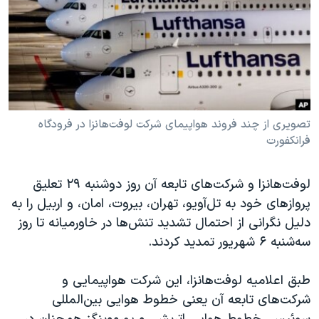
دنبال کنید
مستندها
فرهنگ و زندگی
حقوق شهروندی
انتخابات ریاست جمهوری آمریکا ۲۰۲۴
اقتصادی
حمله جمهوری اسلامی به اسرائیل
رمز مهسا
علم و فناوری
زبانهای مختلف
اسرائیل در جنگ
ورزش زنان در ایران
تصویری از چند فروند هواپیمای شرکت لوفت‌هانزا در فرودگاه
فرانکفورت
گالری عکس
اعتراضات زن، زندگی، آزادی
آرشیو پخش زنده
مجموعه مستندهای دادخواهی
لوفت‌هانزا و شرکت‌های تابعه آن روز دوشنبه ٢٩ تعلیق
تریبونال مردمی آبان ۹۸
پروازهای خود به تل‌آویو، تهران، بیروت، امان، و اربیل را به
دادگاه حمید نوری
دلیل نگرانی از احتمال تشدید تنش‌ها در خاورمیانه تا روز
سه‌شنبه ۶ شهریور تمدید کردند.
چهل سال گروگان‌گیری
قانون شفافیت دارائی کادر رهبری ایران
طبق اعلامیه لوفت‌هانزا، این شرکت هواپیمایی و
اعتراضات مردمی آبان ۹۸
شرکت‌های تابعه آن یعنی خطوط هوایی بین‌المللی