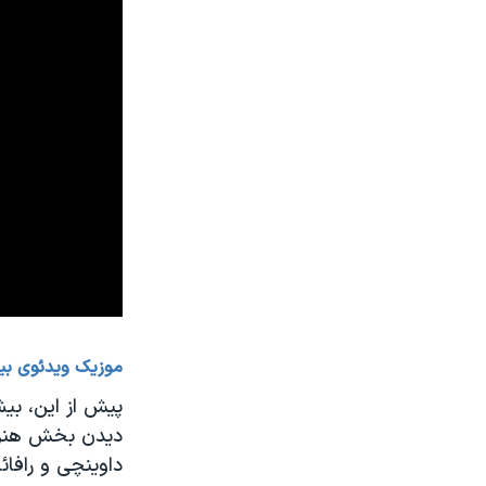
موزیک ویدئوی بیا
دیدن بخش هنرها
داوینچی و رافائل به لوور رف