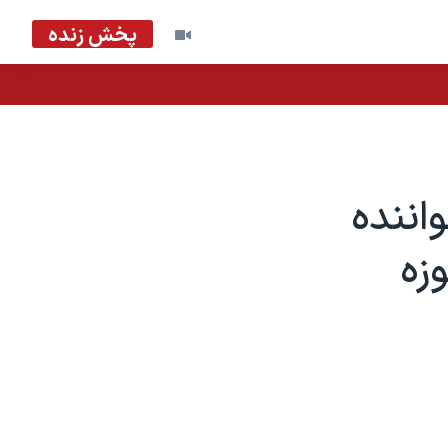
پخش زنده
اننده
زه