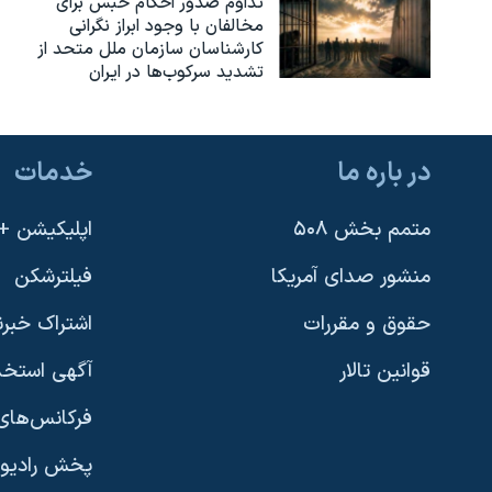
تداوم صدور احکام حبس برای
مخالفان با وجود ابراز نگرانی
کارشناسان سازمان ملل متحد از
تشدید سرکوب‌ها در ایران
در باره ما
خدمات
متمم بخش ۵۰۸
اپلیکیشن +VOA
منشور صدای آمریکا
فیلترشکن
حقوق و مقررات
اشتراک خبرن
قوانین تالار
آگهی استخد
فرکانس‌های 
پخش رادیو