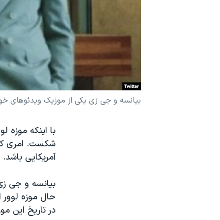
نرگس محمدی برنده جایزه نوبل صلح
همایش محافظه‌کاران آمریکا «سی‌پک»
صفحه‌های ویژه
سفر پرزیدنت ترامپ به چین
بیانسه و جی زی یکی از موزیک ویدئوهای خود ر
با اینکه موزه لو
شکست. امری که 
آمریکایی باشد.
بیانسه و جی زی 
در تاریخ این مو