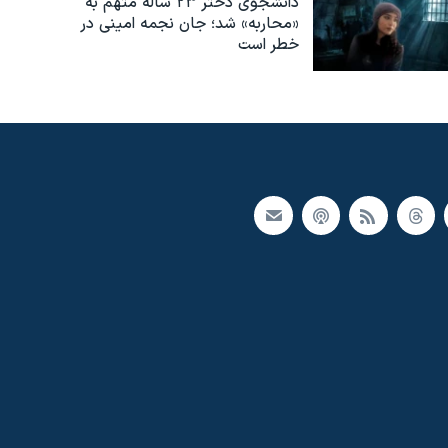
دانشجوی دختر ۲۳ ساله متهم به
«محاربه» شد؛ جان نجمه امینی در
خطر است