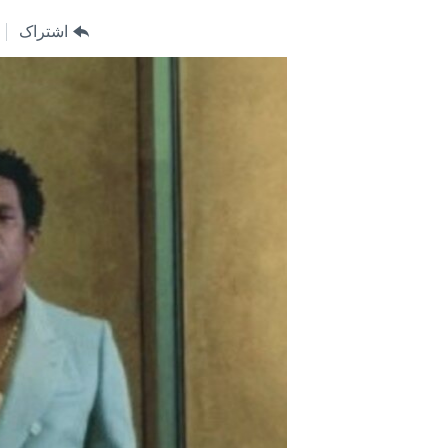
مستندها
فرهنگ و زندگی
اشتراک
حقوق شهروندی
انتخابات ریاست جمهوری آمریکا ۲۰۲۴
اقتصادی
حمله جمهوری اسلامی به اسرائیل
رمز مهسا
علم و فناوری
اسرائیل در جنگ
ورزش زنان در ایران
گالری عکس
اعتراضات زن، زندگی، آزادی
آرشیو پخش زنده
مجموعه مستندهای دادخواهی
تریبونال مردمی آبان ۹۸
دادگاه حمید نوری
چهل سال گروگان‌گیری
قانون شفافیت دارائی کادر رهبری ایران
اعتراضات مردمی آبان ۹۸
اسرائیل در جنگ