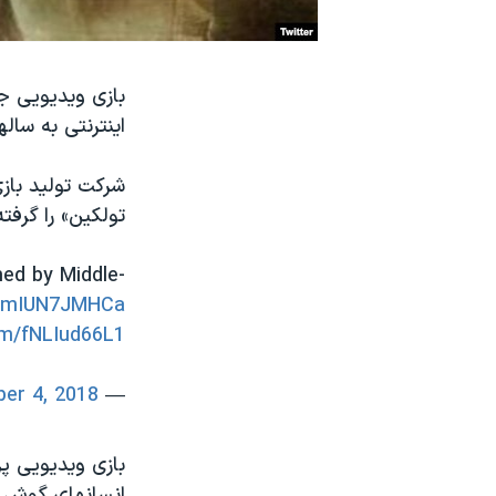
نرگس محمدی برنده جایزه نوبل صلح
همایش محافظه‌کاران آمریکا «سی‌پک»
بازی ویدیویی جد
صفحه‌های ویژه
اینترنتی به ساله
سفر پرزیدنت ترامپ به چین
شرکت تولید بازی
تولکین» را گرفت
med by Middle-
co/mIUN7JMHCa
om/fNLIud66L1
er 4, 2018
— MMOGames (@MMOGames)
بازی ویدیویی پر
انسانهای گوش ت