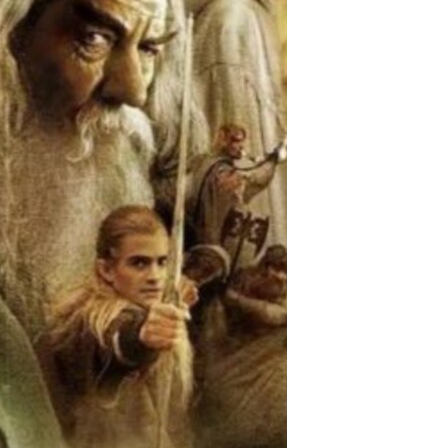
مستندها
فرهنگ و زندگی
حقوق شهروندی
انتخابات ریاست جمهوری آمریکا ۲۰۲۴
اقتصادی
حمله جمهوری اسلامی به اسرائیل
رمز مهسا
علم و فناوری
اسرائیل در جنگ
ورزش زنان در ایران
گالری عکس
اعتراضات زن، زندگی، آزادی
آرشیو پخش زنده
مجموعه مستندهای دادخواهی
تریبونال مردمی آبان ۹۸
دادگاه حمید نوری
چهل سال گروگان‌گیری
قانون شفافیت دارائی کادر رهبری ایران
اعتراضات مردمی آبان ۹۸
اسرائیل در جنگ