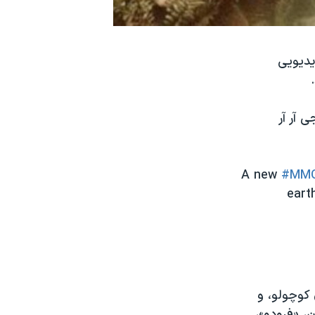
یدیویی
 آر آر
A new
#MM
eart
 کوچولو، و
، «فرودو»،