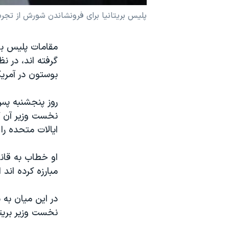
نرگس محمدی برنده جایزه نوبل صلح
پليس بريتانيا برای فرونشاندن شورش از تجر
همایش محافظه‌کاران آمریکا «سی‌پک»
مقامات پليس بري
صفحه‌های ویژه
گرفته اند، در ن
سفر پرزیدنت ترامپ به چین
بوستون در آمريک
روز پنجشنبه پس
نخست وزير آن کش
ايالات متحده را
او خطاب به قانو
مبارزه کرده اند
در اين ميان به
نخست وزير بريتان