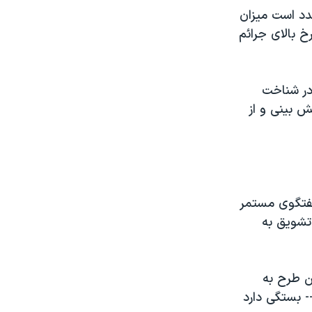
دد است ميزان
خ بالای جرائم
در شناخت
ش بينی و از
گفتگوی مستمر
 تشويق به
ن طرح به
- بستگی دارد