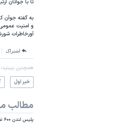
تا با جوانان ارت
به گفته جوآن ک
و امنيت عمومی 
آورخاطرات شورش ه
اشتراک
همچنبن ببینید:
خبر اول
گ
مطالب مر
پلیس لندن ۶۰۰ نفر را به دست داشتن در شورش و غارت متهم کرد