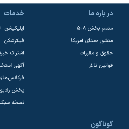
در باره ما
خدمات
متمم بخش ۵۰۸
اپلیکیشن +VOA
منشور صدای آمریکا
فیلترشکن
حقوق و مقررات
اشتراک خبرن
قوانین تالار
آگهی استخد
فرکانس‌های 
پخش رادیو
یادگیری زبان انگلیسی
نسخه سبک 
دنبال کنید
گوناگون