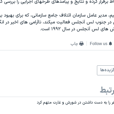
باط برقرار کرده و نتايج و پيامدهای طرحهای اجرايی را بررسی کن
يم، مدير عامل سازمان ائتلاف جامع سازمانی، که برای بهبود 
در جنوب لس آنجلس فعاليت ميکند، ناآرامی های اخير در انگ
ای لس آنجلس در سال ۱٩٩۲ است.
Follow us
چاپ
زيده‌ها
تبط