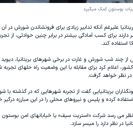
بيات بوستون کمک ميگيرد
تانيا عليرغم آنکه تدابير زيادی برای فرونشاندن شورش در آن ک
ظر دارند برای کسب آمادگی بيشتر در برابر چنين حوادثی، از تجر
ا استفاده کند.
 از چند شب شورش و غارت در برخی شهرهای بريتانيا، ديويد 
ور، اعلام کرد برای مقابله با اين وضعيت راه حلهای تجربه 
 در نظر خواهد گرفت.
نگذاران بريتانيايی گفت از تجربه شهرهايی که در گذشته با ش
 استفاده کرده و پليس و نيروهای محلی را در اين مبارزه درگير 
 نظر می رسد شرکت «استريت سيف» يا خيابانهای امن بوستون م
يا در نظر دارد را ميسر سازد.