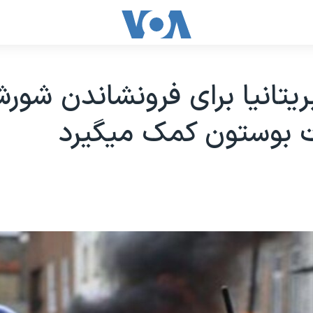
يتانيا برای فرونشاندن شورش
ت بوستون کمک ميگيرد