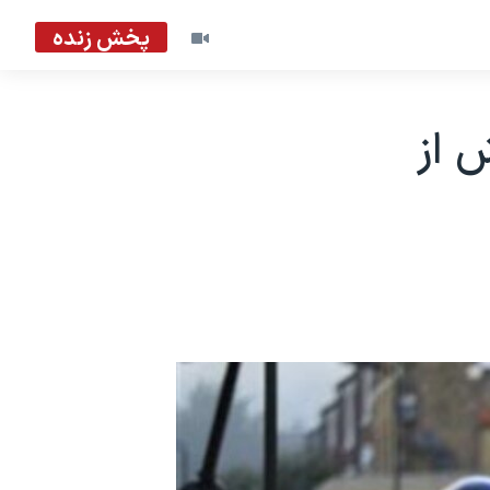
پخش زنده
 از