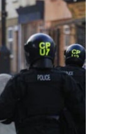
مستندها
فرهنگ و زندگی
حقوق شهروندی
انتخابات ریاست جمهوری آمریکا ۲۰۲۴
اقتصادی
حمله جمهوری اسلامی به اسرائیل
رمز مهسا
علم و فناوری
اسرائیل در جنگ
ورزش زنان در ایران
گالری عکس
اعتراضات زن، زندگی، آزادی
آرشیو پخش زنده
مجموعه مستندهای دادخواهی
تریبونال مردمی آبان ۹۸
دادگاه حمید نوری
چهل سال گروگان‌گیری
قانون شفافیت دارائی کادر رهبری ایران
اعتراضات مردمی آبان ۹۸
اسرائیل در جنگ