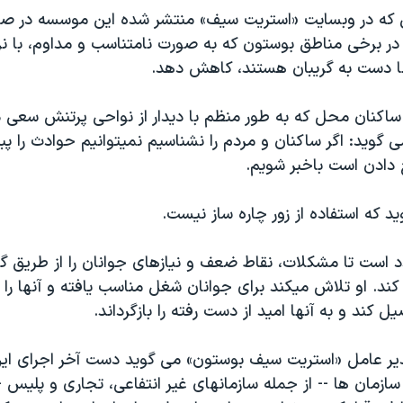
 که در وبسايت «استريت سيف» منتشر شده اين موسسه در ص
 در برخی مناطق بوستون که به صورت نامتناسب و مداوم، با نر
ا دست به گريبان هستند، کاهش دهد.
ز ساکنان محل که به طور منظم با ديدار از نواحی پرتنش سعی 
 گويد: اگر ساکنان و مردم را نشناسيم نميتوانيم حوادث را پب
 دادن است باخبر شويم.
يد که استفاده از زور چاره ساز نيست.
دد است تا مشکلات، نقاط ضعف و نيازهای جوانان را از طريق 
 کند. او تلاش ميکند برای جوانان شغل مناسب يافته و آنها را
 کند و به آنها اميد از دست رفته را بازگرداند.
ير عامل «استريت سيف بوستون» می گويد دست آخر اجرای اي
زمان ها -- از جمله سازمانهای غير انتفاعی، تجاری و پليس -