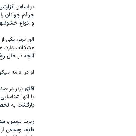
بر اساس گزارشی
جرائم جوانان را
و انواع خشونته
الن ترنر، يکی ا
مشکلات دارد، می
آنچه در حال رخ
او در ادامه ميگو
آقای ترنر در ص
با آنها شناسايی
بازگشت به تحصيل
رابرت لويس، مد
طيف وسيعی از سا