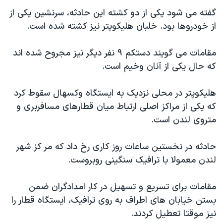
اسرائیل در جنگ
گفته می شود یکی از دو کشته این حادثه، سرنشین یکی از
نرگس محمدی برنده جایزه نوبل صلح
از خودروها بود. خلبان هلیکوپتر نیز کشته شده است.
همایش محافظه‌کاران آمریکا «سی‌پک»
مقامات می گویند دستکم ۹ نفر دیگر نیز مجروح شده اند
صفحه‌های ویژه
که حال یکی از آنان وخیم است.
سفر پرزیدنت ترامپ به چین
هلیکوپتر در محلی نزدیک به ایستگاه وکسهال سقوط کرد
که یکی از مراکز اصلی ارتباط میان قطارهای مسافربری و
متروی لندن است.
حادثه در نخستین ساعات روز کاری رخ داد که مر کز شهر
لندن معمولا با ترافیک سنگینی روبروست.
مقامات برای تسریع و تسهیل در کار امدادگران ضمن
بستن خیابان های اطراف به روی ترافیک، ایستگاه قطار را
نیز موقتا تعطیل کردند.