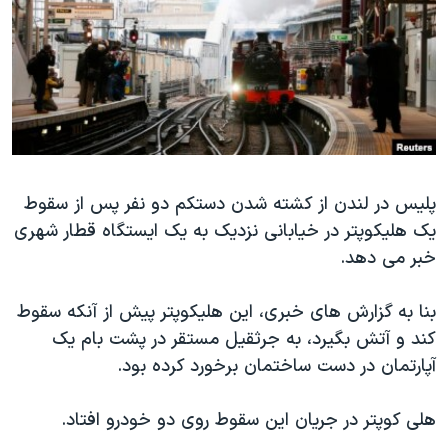
دنبال کنید
مستندها
فرهنگ و زندگی
حقوق شهروندی
انتخابات ریاست جمهوری آمریکا ۲۰۲۴
اقتصادی
حمله جمهوری اسلامی به اسرائیل
رمز مهسا
علم و فناوری
زبانهای مختلف
اسرائیل در جنگ
ورزش زنان در ایران
گالری عکس
اعتراضات زن، زندگی، آزادی
پلیس در لندن از کشته شدن دستکم دو نفر پس از سقوط
یک هلیکوپتر در خیابانی نزدیک به یک ایستگاه قطار شهری
آرشیو پخش زنده
مجموعه مستندهای دادخواهی
خبر می دهد.
تریبونال مردمی آبان ۹۸
دادگاه حمید نوری
بنا به گزارش های خبری، این هلیکوپتر پیش از آنکه سقوط
کند و آتش بگیرد، به جرثقیل مستقر در پشت بام یک
چهل سال گروگان‌گیری
آپارتمان در دست ساختمان برخورد کرده بود.
قانون شفافیت دارائی کادر رهبری ایران
اعتراضات مردمی آبان ۹۸
هلی کوپتر در جریان این سقوط روی دو خودرو افتاد.