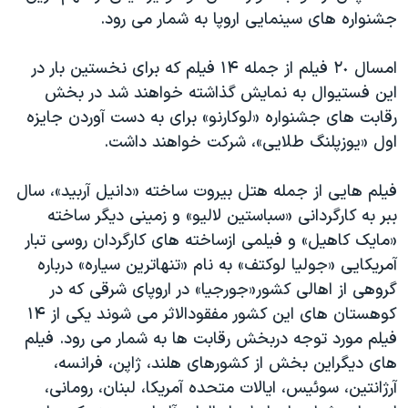
اسرائیل در جنگ
جشنواره های سینمایی اروپا به شمار می رود.
نرگس محمدی برنده جایزه نوبل صلح
امسال ٢٠ فیلم از جمله ١۴ فیلم که برای نخستین بار در
همایش محافظه‌کاران آمریکا «سی‌پک»
این فستیوال به نمایش گذاشته خواهند شد در بخش
صفحه‌های ویژه
رقابت های جشنواره «لوکارنو» برای به دست آوردن جایزه
سفر پرزیدنت ترامپ به چین
اول «یوزپلنگ طلایی»، شرکت خواهند داشت.
فیلم هایی از جمله هتل بیروت ساخته «دانیل آربید»، سال
ببر به کارگردانی «سباستین لالیو» و زمینی دیگر ساخته
«مایک کاهیل» و فیلمی ازساخته های کارگردان روسی تبار
آمریکایی «جولیا لوکتف» به نام «تنهاترین سیاره» درباره
گروهی از اهالی کشور«جورجیا» در اروپای شرقی که در
کوهستان های این کشور مفقودالاثر می شوند یکی از ١۴
فیلم مورد توجه دربخش رقابت ها به شمار می رود. فیلم
های دیگراین بخش از کشورهای هلند، ژاپن، فرانسه،
آرژانتین، سوئیس، ایالات متحده آمریکا، لبنان، رومانی،