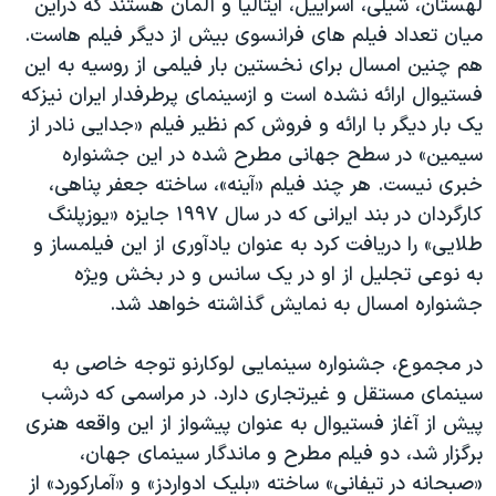
لهستان، شیلی، اسراییل، ایتالیا و آلمان هستند که دراین
میان تعداد فیلم های فرانسوی بیش از دیگر فیلم هاست.
هم چنین امسال برای نخستین بار فیلمی از روسیه به این
فستیوال ارائه نشده است و ازسینمای پرطرفدار ایران نیزکه
یک بار دیگر با ارائه و فروش کم نظیر فیلم «جدایی نادر از
سیمین» در سطح جهانی مطرح شده در این جشنواره
خبری نیست. هر چند فیلم «آینه»، ساخته جعفر پناهی،
کارگردان در بند ایرانی که در سال ١٩٩٧ جایزه «یوزپلنگ
طلایی» را دریافت کرد به عنوان یادآوری از این فیلمساز و
به نوعی تجلیل از او در یک سانس و در بخش ویژه
جشنواره امسال به نمایش گذاشته خواهد شد.
در مجموع، جشنواره سینمایی لوکارنو توجه خاصی به
سینمای مستقل و غیرتجاری دارد. در مراسمی که درشب
پیش از آغاز فستیوال به عنوان پیشواز از این واقعه هنری
برگزار شد، دو فیلم مطرح و ماندگار سینمای جهان،
«صبحانه در تیفانی» ساخته «بلیک ادواردز» و «آمارکورد» از