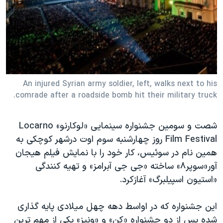
دنبال کنید
مستندها
فرهنگ و زندگی
حقوق شهروندی
انتخابات ریاست جمهوری آمریکا ۲۰۲۴
اقتصادی
حمله جمهوری اسلامی به اسرائیل
رمز مهسا
علم و فناوری
زبانهای مختلف
اسرائیل در جنگ
ورزش زنان در ایران
An injured Syrian army soldier, left, walks next to his
comrade after a roadside bomb hit their military truck.
گالری عکس
اعتراضات زن، زندگی، آزادی
آرشیو پخش زنده
مجموعه مستندهای دادخواهی
شصت و سومین جشنواره سینمایی «لوکارنو» Locarno
تریبونال مردمی آبان ۹۸
Film Festival روز چهارشنبه سوم اوت درشهر کوچکی به
همین نام در سوئیس، کار خود را با نمایش فیلم هیجان
دادگاه حمید نوری
آور«سوپر٨» ساخته «جی جی آبرامز» و تهیه کنندگی
چهل سال گروگان‌گیری
«استیون اسپیلبرگ» آغازکرد.
قانون شفافیت دارائی کادر رهبری ایران
این جشنواره که در اواسط دهه چهل میلادی پایه گذاری
اعتراضات مردمی آبان ۹۸
شده پس از دو جشنواره «کن» و «ونیز» یکی از مهم ترین