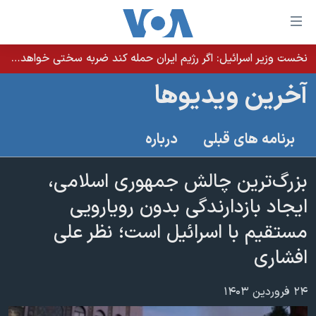
ینکهای
ابل
سترسی
نخست وزیر اسرائيل: اگر رژیم ایران حمله کند ضربه سختی خواهد خورد
خانه
هش
آخرین ویدیوها
نسخه سبک وب‌سایت
ه
حتوای
موضوع ها
برنامه های قبلی
درباره
صلی
برنامه های تلویزیونی
ایران
هش
جدول برنامه ها
بزرگ‌ترین چالش جمهوری اسلامی،
ه
آمریکا
فحه
صفحه‌های ویژه
ایجاد بازدارندگی بدون رویارویی
جهان
صلی
فرکانس‌های صدای آمریکا
مستقیم با اسرائیل است؛ نظر علی
ورزشی
جام جهانی ۲۰۲۶
هش
پخش رادیویی
افشاری
ه
گزیده‌ها
عملیات خشم حماسی
ستجو
۲۵۰سالگی آمریکا
ویژه برنامه‌ها
یادگیری زبان انگلیسی
۲۴ فروردین ۱۴۰۳
ویدیوها
بایگانی برنامه‌های تلویزیونی