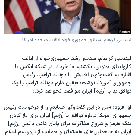
دنبال کنید
مستندها
فرهنگ و زندگی
حقوق شهروندی
انتخابات ریاست جمهوری آمریکا ۲۰۲۴
اقتصادی
حمله جمهوری اسلامی به اسرائیل
رمز مهسا
علم و فناوری
لیندسی گراهام، سناتور جمهوری‌خواه ایالات متحده آمریکا
زبانهای مختلف
اسرائیل در جنگ
ورزش زنان در ایران
لیندسی گراهام، سناتور ارشد جمهوری‌خواه از ایالت
گالری عکس
اعتراضات زن، زندگی، آزادی
کارولینای جنوبی، یکشنبه ۱۰ خرداد، در شبکه ایکس با
آرشیو پخش زنده
مجموعه مستندهای دادخواهی
اشاره به گفت‌و‌گوی اخیرش با دونالد ترامپ، رئیس
جمهوری آمریکا، نوشت: «یقین دارم دونالد ترامپ با یک
تریبونال مردمی آبان ۹۸
توافق بد با [رژیم] ایران موافقت نخواهد کرد.»
دادگاه حمید نوری
چهل سال گروگان‌گیری
او افزود: «من در این گفت‌و‌گو حمایتم را از درخواست رئیس
جمهوری آمریکا درباره توافق با [رژیم] ایران برای باز کردن
قانون شفافیت دارائی کادر رهبری ایران
تنگه هرمز و شروع مذاکرات برای پایان دادن دائمی [رژیم]
اعتراضات مردمی آبان ۹۸
ایران به جاه‌طلبی‌های هسته‌ای و حمایت از تروریسم اعلام