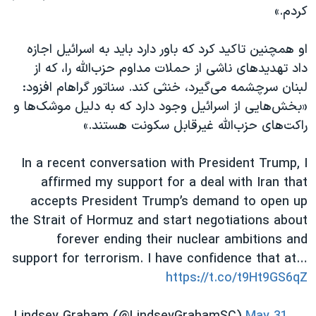
اسرائیل در جنگ
کردم.»
نرگس محمدی برنده جایزه نوبل صلح
او همچنین تاکید کرد که باور دارد باید به اسرائیل اجازه
همایش محافظه‌کاران آمریکا «سی‌پک»
داد تهدیدهای ناشی از حملات مداوم حزب‌الله را، که از
صفحه‌های ویژه
لبنان سرچشمه می‌گیرد، خنثی کند. سناتور گراهام افزود:
«بخش‌هایی از اسرائیل وجود دارد که به دلیل موشک‌ها و
سفر پرزیدنت ترامپ به چین
راکت‌های حزب‌الله غیرقابل سکونت هستند.»
In a recent conversation with President Trump, I
affirmed my support for a deal with Iran that
accepts President Trump’s demand to open up
the Strait of Hormuz and start negotiations about
forever ending their nuclear ambitions and
support for terrorism. I have confidence that at…
https://t.co/t9Ht9GS6qZ