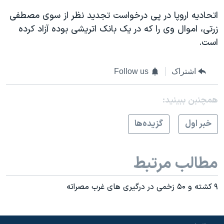
اسرائیل در جنگ
اتحاديه اروپا در پی درخواست تجديد نظر از سوی مصطفی
نرگس محمدی برنده جایزه نوبل صلح
زرتی، اموال وی را که در يک بانک اتريشی بوده آزاد کرده
همایش محافظه‌کاران آمریکا «سی‌پک»
است.
صفحه‌های ویژه
اشتراک
Follow us
سفر پرزیدنت ترامپ به چین
همچنبن ببینید:
خبر اول
گزيده‌ها
مطالب مرتبط
۹ کشته و ۵۰ زخمی در درگیری های غرب مصراته