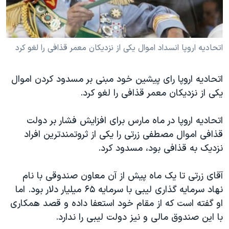
دنبال کنید
مستندها
فرهنگ و زندگی
حقوق شهروندی
انتخابات ریاست جمهوری آمریکا ۲۰۲۴
اتحاديه اروپا انسداد اموال يکی از نزديکان معمر قذافی را لغو کرد
اقتصادی
حمله جمهوری اسلامی به اسرائیل
رمز مهسا
علم و فناوری
زبانهای مختلف
اتحاديه اروپا رای پيشين خود مبنی بر مسدود کردن اموال
اسرائیل در جنگ
ورزش زنان در ایران
يکی از نزديکان معمر قذافی را لغو کرد.
گالری عکس
اعتراضات زن، زندگی، آزادی
اتحاديه اروپا در ماه مارس برای افزايش فشار بر دولت
آرشیو پخش زنده
مجموعه مستندهای دادخواهی
قذافی اموال مصطفی زرتی را يکی از ثروتمندترين افراد
تریبونال مردمی آبان ۹۸
نزديک به قذافی بود، مسدود کرد.
دادگاه حمید نوری
آقای زرتی تا يک ماه پيش از آن معاون صندوقی با نام
چهل سال گروگان‌گیری
نهاد سرمايه گذاری ليبی با سرمايه ۶۵ ميليار دلار بود. اما
قانون شفافیت دارائی کادر رهبری ایران
او گفته است که از مقام خود استعفا داده و قصد همکاری
اعتراضات مردمی آبان ۹۸
با اين صندوق مالی و نيز دولت ليبی را ندارد.