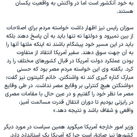
به خود آنکشور است اما در واکنش به واقعيت يکسان
هستند.
سوزان رايس نيز اظهار داشت خواسته مردم برای اصلاحات
از بين نميرود و دولتها نه تنها بايد به آن پاسخ دهند بلکه
بايد در اين مسير خود پيشگام باشند نه اينکه ملتها آنها را
به آن جهت سوق دهند. سفير آمريکا انتقاد از متفاوت
بودن عملکرد دولت آمريکا در قبال کشورهای مختلف را رد
کرد. بگفته وی اين خواسته مردم مصر بود که حسنی
مبارک کناره گيری کند نه واشنگتن. خانم کلينتون نيز گفت:
«واشنگتن هيچ کنترلی بر وقايع مصر نداشت. در طی وقايع
مصر ما نظر خود را گفتيم و در عين حال با مقامات مصری
در رايزنی بوديم تا دوران انتقال قدرت مسالمت آميز،
واقعی و شفاف باشد و نتيجه دهد.»
وزير امور خارجه آمريکا ميگويد همين سياست در مورد ديگر
کشورها نيز صادق است چرا که آمريکا يک استاندارد دارد.