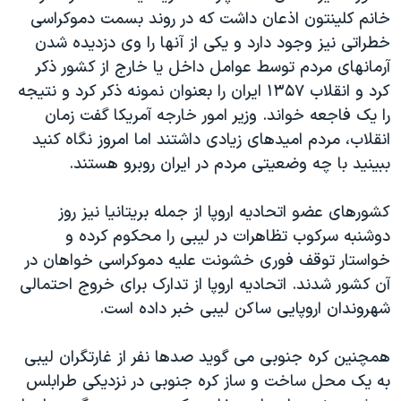
خانم کلينتون اذعان داشت که در روند بسمت دموکراسی
خطراتی نيز وجود دارد و يکی از آنها را وی دزديده شدن
آرمانهای مردم توسط عوامل داخل يا خارج از کشور ذکر
کرد و انقلاب ۱۳۵۷ ايران را بعنوان نمونه ذکر کرد و نتيجه
را يک فاجعه خواند. وزير امور خارجه آمريکا گفت زمان
انقلاب، مردم اميدهای زيادی داشتند اما امروز نگاه کنيد
ببينيد با چه وضعيتی مردم در ايران روبرو هستند.
کشورهای عضو اتحاديه اروپا از جمله بريتانيا نيز روز
دوشنبه سرکوب تظاهرات در ليبی را محکوم کرده و
خواستار توقف فوری خشونت عليه دموکراسی خواهان در
آن کشور شدند. اتحاديه اروپا از تدارک برای خروج احتمالی
شهروندان اروپايی ساکن ليبی خبر داده است.
همچنين کره جنوبی می گويد صدها نفر از غارتگران ليبی
به يک محل ساخت و ساز کره جنوبی در نزديکی طرابلس