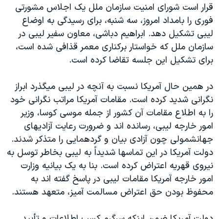
اسرائیل در جنگ
قرار است شورای امنيت سازمان ملل يک اجلاس مشورتی
فوری را بامداد امروز، سه شنبه، برای رسيدگی به اوضاع
نرگس محمدی برنده جایزه نوبل صلح
ليبی تشکيل دهد. ابراهيم دباشی، معاون سفير ليبی در
همایش محافظه‌کاران آمریکا «سی‌پک»
سازمان ملل که خواستار برکناری معمر قذافی شده است،
صفحه‌های ویژه
برای تشکيل اين جلسه تقاضا کرده است.
سفر پرزیدنت ترامپ به چین
در همين حال آمريکا نسبت به آنچه در ليبی ميگذرد ابراز
نگرانی شديد کرده است. مقامات آمريکا مراتب نگرانی خود
را به اطلاع مقامات آن کشور از جمله موسی کوسا، وزير
امور خارجه ليبی، رسانده اند و ضرورت رعايت آزاديهای
جهانشمولی چون آزادی بيان و گردهمايی را متذکر شدند.
دولت آمريکا در اين تماسها شديداً به ليبی بخاطر توسل به
نيروی قهريه اعتراض کرده است. بنا به يک بيانيه وزارت
امور خارجه آمريکا مقامات ليبی در پاسخ گفته اند به
محفوظ بودن حق اعتراض مسالمت آميز، متعهد هستند.
دولت آمريکا ضمن اينکه سرگرم کسب اطلاعات و تأييد