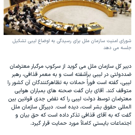
دنبال کنید
مستندها
فرهنگ و زندگی
حقوق شهروندی
انتخابات ریاست جمهوری آمریکا ۲۰۲۴
اقتصادی
حمله جمهوری اسلامی به اسرائیل
رمز مهسا
علم و فناوری
شورای امنيت سازمان ملل برای رسيدگی به اوضاع ليبی تشکيل
زبانهای مختلف
جلسه می دهد
اسرائیل در جنگ
ورزش زنان در ایران
گالری عکس
اعتراضات زن، زندگی، آزادی
دبير کل سازمان ملل می گويد از سرکوب مرگبار معترضان
آرشیو پخش زنده
مجموعه مستندهای دادخواهی
ضددولتی در ليبی برآشفته است و به معمر قذافی، رهبر
ليبی، گفته است فوراً حملات به تظاهرکنندگان آن کشور را
تریبونال مردمی آبان ۹۸
متوقف کند. آقای بان گفت صحنه های بمباران هوايی
دادگاه حمید نوری
معترضان توسط دولت ليبی را که نقض جدی قوانين بين
چهل سال گروگان‌گیری
المللی حقوق بشر است، ديده است. دبيرکل سازمان ملل
گفت که به آقای قذافی تذکر داده است که حق بيان و
قانون شفافیت دارائی کادر رهبری ایران
اجتماعات بايستی کاملاً مورد حمايت قرار گيرد.
اعتراضات مردمی آبان ۹۸