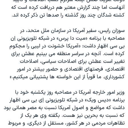
آنهاست اما چند گزارش معتبر هم دريافت کرده است که
کشته شدگان چند روز گذشته را صدها تن ذکر کرده اند.
سوزان رايس، سفير آمريکا در سازمان ملل متحد، در
مصاحبه با برنامه «ميت دا پرس» در شبکه تلويزيونی اِن
بی سی اظهار داشت: «آمريکا خشونت در ليبی را مجکوم
کرده است. آنچه در سراسر منطقه می بينيم عطش برای
تغيير است عطش برای اصلاحات سياسی، اصلاحات
اقتصادی، فرصتهای اقتصادی و حضور بيشتر در امور
کشورداری. ما قوياً از اين خواسته ها پشتيبانی ميکنيم.»
وزير امور خارجه آمريکا در مصاحبه روز يکشنبه خود با
برنامه «ديس ويک» در شبکه تلويزيونی اِی بی سی اظهار
داشت که مواضع و اصول آمريکا نسبت به مصر همانی بود
که نسبت به بحرين نيز هست. بگفته وی هر يک از
تظاهرات مردمی در هر کشور، مستقل از ديگری، و مربوط