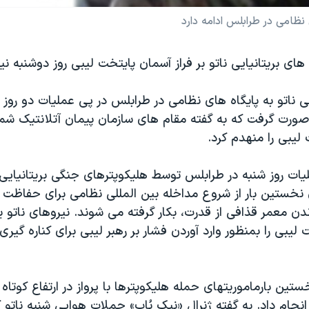
ظامی در طرابلس ادامه دارد
ای بريتانيايی ناتو بر فراز آسمان پايتخت ليبی روز دوشنبه نيز
 ناتو به پايگاه های نظامی در طرابلس در پی عمليات دو روز
ليبی را منهدم کرد.
ليات روز شنبه در طرابلس توسط هليکوپترهای جنگی بريتانيايی
 نخستين بار از شروع مداخله بين المللی نظامی برای حفاظت 
ندن معمر قذافی از قدرت، بکار گرفته می شوند. نيروهای ناتو
ليبی را بمنظور وارد آوردن فشار بر رهبر ليبی برای کناره گيری
ستين بارماموريتهای حمله هليکوپترها با پرواز در ارتفاع کوتاه
جام داد. به گفته ژنرال «نيک پُاپ» حملات هوايی شنبه ناتو 