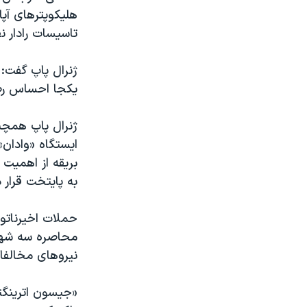
تاسيسات رادار ن
ژنرال پاپ گفت:
يکجا احساس ر
ژنرال پاپ همچن
ايستگاه «وادان»
بريقه از اهميت 
به پايتخت قرار د
حملات اخيرناتو 
محاصره سه شهر 
نيروهای مخالفا
«جيسون اترينگتن