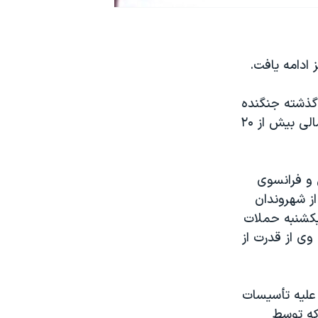
 ادامه يافت.
 گذشته جنگنده
های بريتانيايی صورت گرفت که به گفته مقام های سازمان پيمان آتلانتيک شمالی بيش از ۲۰
 و فرانسوی
از شهروندان
 يکشنبه حملات
 وی از قدرت از
 عليه تأسيسات
که توسط