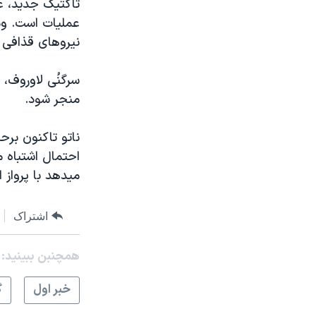
تاکتيک جديد، عم
عمليات است. وم
نيروهای قذافی ق
سرگنُی لاوروف،
منجر شود.
ناتو تاکنون برح
احتمال اشتباه م
ميدهد با پرواز 
اشتراک
همچنبن ببینید:
خبر اول
گ