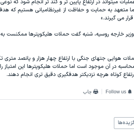
ليات ميتواند در ارتفاع پايين تر و کند تر انجام شود که نوع
ا متعهد به حمايت و حفاظت از غيرنظاميانی هستيم که هدف اي
رار می گيرند.»
 وزير خارجه روسيه، شنبه گفت حملات هليکوپترها ممکنست به 
ملات هوايی جتهای جنگی با ارتفاع چهار هزار و پانصد متری تک
حاسبه در آن موجود است اما حملات هليکوپترها اين امتياز را ب
ارتفاع کوتاه هرچه نزديکتر هدفگيری دقيق تری انجام دهند.
Follow us
چاپ
زيده‌ها