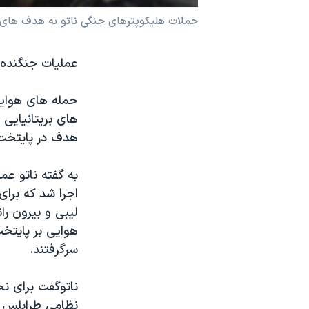
نرگس محمدی برنده جایزه نوبل صلح
حملات هليکوپترهای جنگی ناتو به هدف های ن
همایش محافظه‌کاران آمریکا «سی‌پک»
عمليات جنگنده ه
صفحه‌های ویژه
سفر پرزیدنت ترامپ به چین
حمله های هوايی
هدف در پايتخت 
به گفته ناتو عم
اجرا شد که برای
ليبی و بيرون را
هوايی بر پايتخت 
سرگرفتند.
ناتوگفت برای نخ
نظامی طرابلس ان