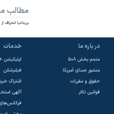
مطالب مر
بريتانيا انحراف ا
در باره ما
خدمات
متمم بخش ۵۰۸
اپلیکیشن +VOA
منشور صدای آمریکا
فیلترشکن
حقوق و مقررات
اشتراک خبرن
قوانین تالار
آگهی استخد
فرکانس‌های 