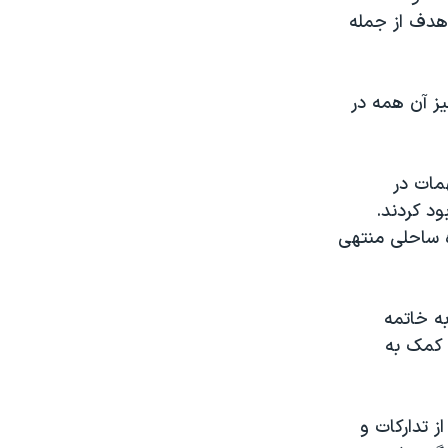
پترهای آپاچی بريتانيا و هليکوپترهای ببر و غزال فرانسوی انجام شد ۲۰ هدف از جمله
ز آن همه در
مات در
ود کردند.
ه ساحلی منتهی
به خاتمه
 کمک به
ز تدارکات و