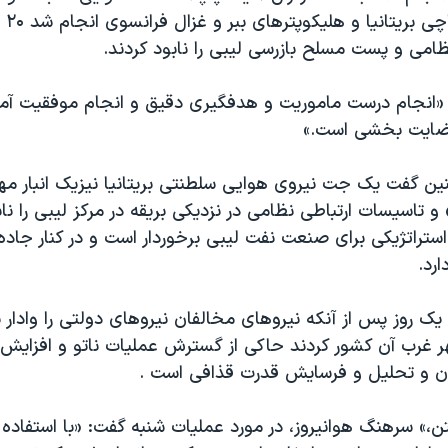
هليکو
ظامی و پست مسلح بازرسی ليبی را نابود کردند.
 «انجام درست ماموريت و هدفگيری دقيق و انجام موفقيت آمي
ضايت بخشی است.»
ين گفت يک جت نيروی هوايی سلطنتی بريتانيا نيزيک انبار مه
 و تاسيسات ارتباطی نظامی در نزديکی بريقه در مرکز ليبی را ناب
استراتژيکی برای صنعت نفت ليبی برخوردار است و در کنار جاد
ارد.
يک روز پس از آنکه نيروهای مخالفان نيروهای دولتی را وادار 
غرب آن کشور کردند حاکی از گسترش عمليات ناتو و افزايش
ن و تحليل و فرسايش قدرت قذافی است .
،» سرهنگ هوانيروز، در مورد عمليات شنبه گفت: «با استفاده ا