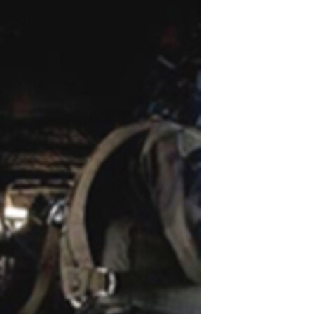
مستندها
فرهنگ و زندگی
حقوق شهروندی
انتخابات ریاست جمهوری آمریکا ۲۰۲۴
اقتصادی
حمله جمهوری اسلامی به اسرائیل
رمز مهسا
علم و فناوری
اسرائیل در جنگ
ورزش زنان در ایران
گالری عکس
اعتراضات زن، زندگی، آزادی
آرشیو پخش زنده
مجموعه مستندهای دادخواهی
تریبونال مردمی آبان ۹۸
دادگاه حمید نوری
چهل سال گروگان‌گیری
قانون شفافیت دارائی کادر رهبری ایران
اعتراضات مردمی آبان ۹۸
اسرائیل در جنگ