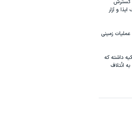
ی گسترش
ذا و آزار
عمليات زمينی
يه داشته که
ه انُتلاف