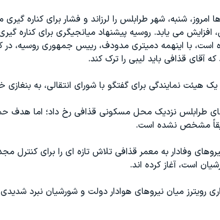
 امروز، شنبه، شهر طرابلس را لرزاند و فشار برای کناره گيری 
، افزايش می يابد. روسيه پيشنهاد ميانجيگری برای کناره گيری
اده است، با اينهمه دميتری مدودف، رييس جمهوری روسيه، در ک
ه آقای قذافی بايد ليبی را ترک کند.
 هيئت نمايندگی برای گفتگو با شورای انتقالی، به بنغازی خ
های طرابلس نزديک محل مسکونی قذافی رخ داد؛ اما هدف حم
يقاً مشخص نشده است.
وهای وفادار به معمر قذافی تلاش تازه ای را برای کنترل مجد
ان است، آغاز کرده اند.
ری رويترز ميان نيروهای هوادار دولت و شورشيان نبرد شديدی 