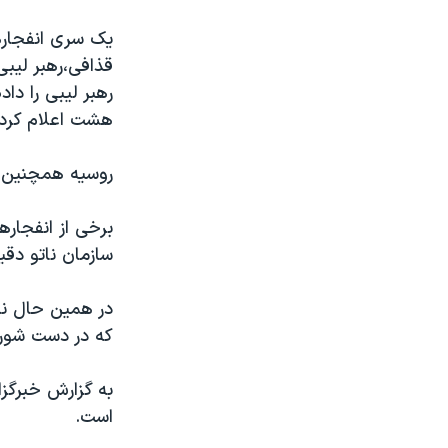
نرگس محمدی برنده جایزه نوبل صلح
يک سری انفجارها
همایش محافظه‌کاران آمریکا «سی‌پک»
قذافی،رهبر ليبی
رهبر ليبی را د
صفحه‌های ویژه
هشت اعلام کرد ک
سفر پرزیدنت ترامپ به چین
روسيه همچنين يک
برخی از انفجار
سازمان ناتو دق
در همين حال نير
که در دست شورشي
به گزارش خبرگزا
است.