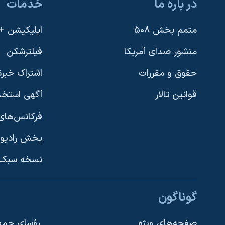
در باره ما
خدمات
متمم بخش ۵۰۸
اپلیکیشن +VOA
منشور صدای آمریکا
فیلترشکن
حقوق و مقررات
اشتراک خبرن
قوانین تالار
آگهی استخد
فرکانس‌های 
پخش رادیو
یادگیری زبان انگلیسی
نسخه سبک 
دنبال کنید
گوناگون
صفحه‌های ویژه
رؤسای جمهو