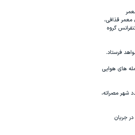
معمر
 معمر قذافی،
نفرانس گروه
واهد فرستاد.
له های هوايی
د شهر مصراته،
در جريان