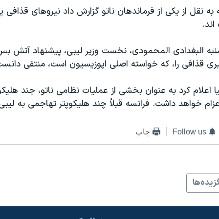
 به نقل از يکی از فرماندهان ناتو گزارش داد نيروهای قذافی پي
اند.
شنبه البغدادی المحمودی، نخست وزير ليبی، پيشنهاد آتش بس 
ری قذافی را، که خواسته اصلی اپوزيسيون است، منتفی دانست
ا اعلام کرد به عنوان بخشی از عمليات نظامی ناتو، چند هليکوپ
عزام خواهد داشت. فرانسه قبلاً چند هليکوپتر تهاجمی به ليب
Follow us
چاپ
زيده‌ها