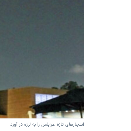
مستندها
فرهنگ و زندگی
حقوق شهروندی
انتخابات ریاست جمهوری آمریکا ۲۰۲۴
اقتصادی
حمله جمهوری اسلامی به اسرائیل
رمز مهسا
علم و فناوری
اسرائیل در جنگ
ورزش زنان در ایران
گالری عکس
اعتراضات زن، زندگی، آزادی
آرشیو پخش زنده
مجموعه مستندهای دادخواهی
تریبونال مردمی آبان ۹۸
دادگاه حمید نوری
چهل سال گروگان‌گیری
قانون شفافیت دارائی کادر رهبری ایران
اعتراضات مردمی آبان ۹۸
انفجارهای تازه طرابلس را به لرزه در آورد
اسرائیل در جنگ