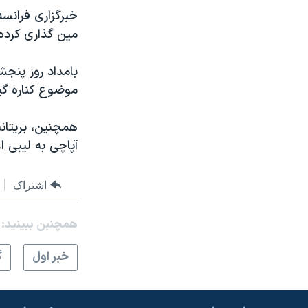
خبرگزاری فرانسه
مين گذاری کرده 
بامداد روز پنج
موضوع کناره گي
همچنين، بريتاني
آپاچی به ليبی ا
اشتراک
همچنبن ببینید:
خبر اول
گ