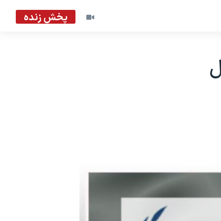
پخش زنده
ل