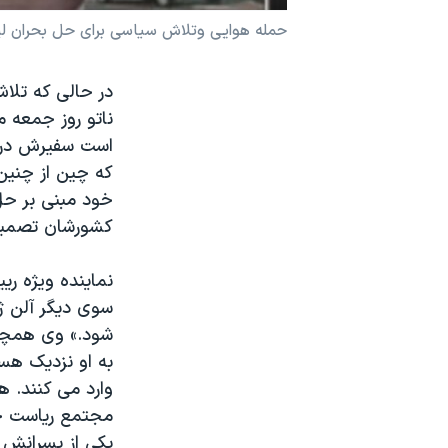
نرگس محمدی برنده جایزه نوبل صلح
حمله هوایی وتلاش سیاسی برای حل بحران لی
همایش محافظه‌کاران آمریکا «سی‌پک»
در حالی که تلاش
صفحه‌های ویژه
ناتو روز جمعه م
سفر پرزیدنت ترامپ به چین
است سفیرش در ق
که چین از چنین
خود مبنی بر حل 
کشورشان تصمیم 
نماینده ویژه ری
سوی دیگر آلن ژو
شود.» وی همچنی
به او نزدیک هست
وارد می کنند. 
مجتمع ریاست جم
یکی از پسرانش 