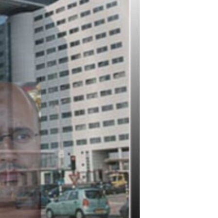
مستندها
فرهنگ و زندگی
حقوق شهروندی
انتخابات ریاست جمهوری آمریکا ۲۰۲۴
اقتصادی
حمله جمهوری اسلامی به اسرائیل
رمز مهسا
علم و فناوری
اسرائیل در جنگ
ورزش زنان در ایران
گالری عکس
اعتراضات زن، زندگی، آزادی
آرشیو پخش زنده
مجموعه مستندهای دادخواهی
تریبونال مردمی آبان ۹۸
دادگاه حمید نوری
چهل سال گروگان‌گیری
قانون شفافیت دارائی کادر رهبری ایران
اعتراضات مردمی آبان ۹۸
اسرائیل در جنگ