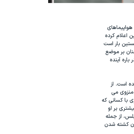
 هواپیماهای
ن اعلام کرده
ستین بار است
نان بر موضع
باره آینده
ه است. از
 منزوی می
ی با کسانی که
یشتری بر او
لس، از جمله
ان کشته شدن