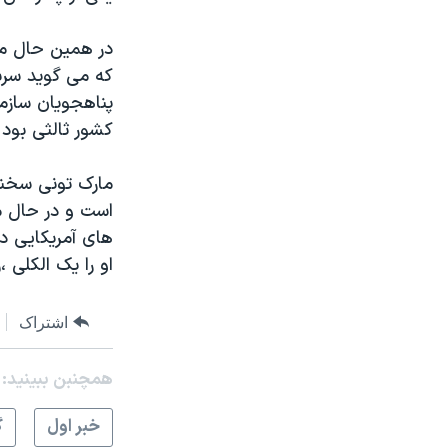
در همین حال مق
که می گوید سربا
پناهجویان سازما
کشور ثالثی بود 
مارک تونی سخنگ
است و در حال م
های آمریکایی در
او را یک الکلی ،
اشتراک
همچنبن ببینید:
خبر اول
گ