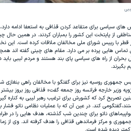
بی
 های سیاسی برای متقاعد کردن قذافی به استعفا ادامه دارد،
ناطقی از پایتخت این کشور را بمباران کردند. در همین حال چی
طر با رییس شورای ملی مخالفان ملاقات کرده است. این نخ
 تماس هایی پرده بر می دارد. مقام های چینی گفته اند همچ
بحران از راه های سیاسی پای بند هستند و مردم لیبی باید در 
بگیرند.
یس جمهوری روسیه نیز برای گفتگو با مخالفان راهی بنغازی شد
په وزیر خارجه فرانسه روز جمعه گفت« قذافی روز بروز بیشتر
ن تصریح کرد که کشورش برای ترغیب رهبر لیبی به کناره گیر
ند،گفتگومی کند. در عین آن که با عملیات نظامی ناتو فشار ب
هواپیماهای ناتو برای چندین شب گذشته، هدف هایی را در طراب
هوری و مرکز فرماندهی قذافی را هدف گرفته اند. وی از زم
کمتر دیده شده است.