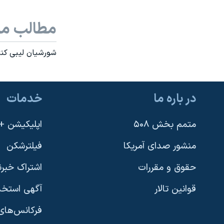
مطالب مر
شورشیان لیبی کنت
در باره ما
خدمات
متمم بخش ۵۰۸
اپلیکیشن +VOA
منشور صدای آمریکا
فیلترشکن
حقوق و مقررات
اشتراک خبرن
قوانین تالار
آگهی استخد
فرکانس‌های 