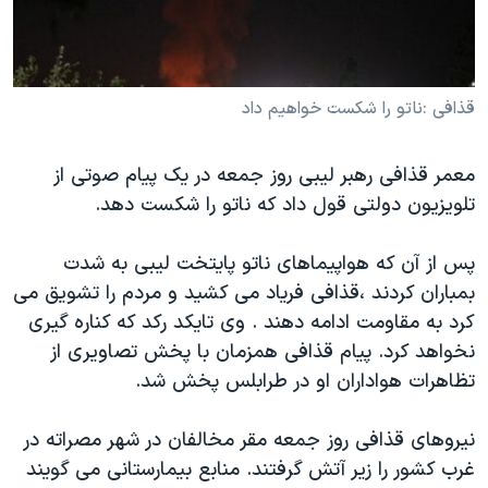
دنبال کنید
مستندها
فرهنگ و زندگی
حقوق شهروندی
انتخابات ریاست جمهوری آمریکا ۲۰۲۴
اقتصادی
حمله جمهوری اسلامی به اسرائیل
قذافی :ناتو را شکست خواهیم داد
رمز مهسا
علم و فناوری
زبانهای مختلف
معمر قذافی رهبر لیبی روز جمعه در یک پیام صوتی از
اسرائیل در جنگ
ورزش زنان در ایران
تلویزیون دولتی قول داد که ناتو را شکست دهد.
گالری عکس
اعتراضات زن، زندگی، آزادی
آرشیو پخش زنده
مجموعه مستندهای دادخواهی
پس از آن که هواپیماهای ناتو پایتخت لیبی به شدت
بمباران کردند ،قذافی فریاد می کشید و مردم را تشویق می
تریبونال مردمی آبان ۹۸
کرد به مقاومت ادامه دهند . وی تایکد رکد که کناره گیری
دادگاه حمید نوری
نخواهد کرد. پیام قذافی همزمان با پخش تصاویری از
چهل سال گروگان‌گیری
تظاهرات هواداران او در طرابلس پخش شد.
قانون شفافیت دارائی کادر رهبری ایران
نیروهای قذافی روز جمعه مقر مخالفان در شهر مصراته در
اعتراضات مردمی آبان ۹۸
غرب کشور را زیر آتش گرفتند. منابع بیمارستانی می گویند