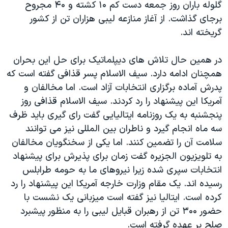
اسرائیل در جنگ
گلوله باران روز جمعه دست کم ۱۰ کشته و ۴۰ مجروح
برجای گذاشت. از آغاز منازعه لیبی هزاران تن از کشور
نرگس محمدی برنده جایزه نوبل صلح
گریخته اند.
همایش محافظه‌کاران آمریکا «سی‌پک»
صفحه‌های ویژه
در همین حال تلاش های دیپلماتیک برای حل این بحران
همچنان ادامه دارد. سیف الاسلام پسر قذافی گفته است که
سفر پرزیدنت ترامپ به چین
پدرش آماده برگزاری انتخابات آزاد است. اما مخالفان و
آمریکا این پیشنهاد را رد کردند. سیف الاسلام قذافی روز
پنجشنبه به یک روزنامه ایتالیایی گفت رای گیری باید ظرف
سه ماه انجام گیرد و ناطران بین المللی نیز می توانند
سلامت آن را تضمین کنند. اما یکی از سخنگویان مخالفان
به تلویزیون الجزیره گفت زمان برای پذیرش برای پیشنهاد
انتخابات سپری شده زیرا نیروهای ما به حومه طرابلس
رسیده اند. یک مقام وزارت خارجه آمریکا این پیشنهاد را رد
کرده است. ایتالیا نیز گفته است میزبانی یک نشست با
حضور ۳۰۰ تن از رهبران قبایل لیبی را به منظور پیشبرد
صلح بر عهده گرفته است.