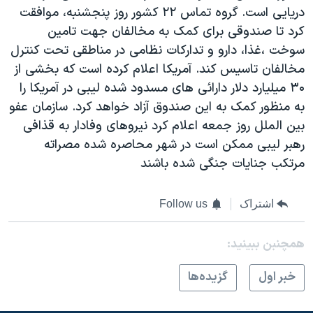
اسرائیل در جنگ
دریایی است. گروه تماس ۲۲ کشور روز پنجشنبه، موافقت
نرگس محمدی برنده جایزه نوبل صلح
کرد تا صندوقی برای کمک به مخالفان جهت تامین
سوخت ،غذا، دارو و تدارکات نظامی در مناطقی تحت کنترل
همایش محافظه‌کاران آمریکا «سی‌پک»
مخالفان تاسیس کند. آمریکا اعلام کرده است که بخشی از
صفحه‌های ویژه
۳۰ میلیارد دلار دارائی های مسدود شده لیبی در آمریکا را
سفر پرزیدنت ترامپ به چین
به منظور کمک به این صندوق آزاد خواهد کرد. سازمان عفو
بین الملل روز جمعه اعلام کرد نیروهای وفادار به قذافی
رهبر لیبی ممکن است در شهر محاصره شده مصراته
مرتکب جنایات جنگی شده باشند
اشتراک
Follow us
همچنبن ببینید:
خبر اول
گزيده‌ها