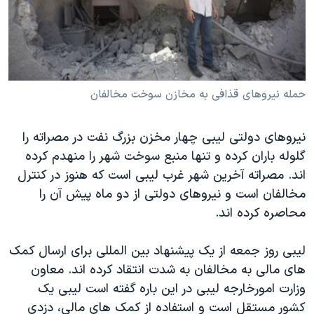
دنبال کنید
مستندها
فرهنگ و زندگی
حقوق شهروندی
انتخابات ریاست جمهوری آمریکا ۲۰۲۴
اقتصادی
حمله جمهوری اسلامی به اسرائیل
رمز مهسا
علم و فناوری
حمله نیروهای قذافی به مخازن سوخت مخالفان
زبانهای مختلف
اسرائیل در جنگ
ورزش زنان در ایران
نیروهای دولتی لیبی چهار مخزن بزرگ نفت در مصراته را
گالری عکس
اعتراضات زن، زندگی، آزادی
گلوله باران کرده و تنها منبع سوخت شهر را منهدم کرده
آرشیو پخش زنده
مجموعه مستندهای دادخواهی
اند. مصراته آخرین شهر غرب لیبی است که هنوز در کنترل
تریبونال مردمی آبان ۹۸
مخالفان است و نیروهای دولتی از دو ماه پیش آن را
محاصره کرده اند.
دادگاه حمید نوری
چهل سال گروگان‌گیری
لیبی روز جمعه از یک پیشنهاد بین المللی برای ارسال کمک
قانون شفافیت دارائی کادر رهبری ایران
های مالی به مخالفان به شدت انتقاد کرده اند. معاون
وزارت امورخارجه لیبی در این باره گفته است لیبی یک
اعتراضات مردمی آبان ۹۸
کشور مستقل است و استفاده از کمک های مالی، دزدی