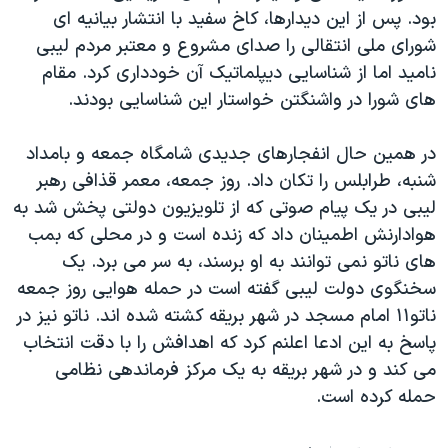
اسرائیل در جنگ
بود. پس از این دیدارها، کاخ سفید با انتشار بیانیه ای
نرگس محمدی برنده جایزه نوبل صلح
شورای ملی انتقالی را صدای مشروع و معتبر مردم لیبی
نامید اما از شناسایی دیپلماتیک آن خودداری کرد. مقام
همایش محافظه‌کاران آمریکا «سی‌پک»
های شورا در واشنگتن خواستار این شناسایی بودند.
صفحه‌های ویژه
سفر پرزیدنت ترامپ به چین
در همین حال انفجارهای جدیدی شامگاه جمعه و بامداد
شنبه، طرابلس را تکان داد. روز جمعه، معمر قذافی رهبر
لیبی در یک پیام صوتی که از تلویزیون دولتی پخش شد به
هوادارنش اطمینان داد که زنده است و در محلی که بمب
های ناتو نمی توانند به او برسند، به سر می برد. یک
سخنگوی دولت لیبی گفته است در حمله هوایی روز جمعه
ناتو۱۱ امام مسجد در شهر بریقه کشته شده اند. ناتو نیز در
پاسخ به این ادعا اعلنم کرد که اهدافش را با دقت انتخاب
می کند و در شهر بریقه به یک مرکز فرماندهی نظامی
حمله کرده است.