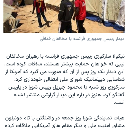
دنبال کنید
مستندها
فرهنگ و زندگی
حقوق شهروندی
انتخابات ریاست جمهوری آمریکا ۲۰۲۴
اقتصادی
حمله جمهوری اسلامی به اسرائیل
رمز مهسا
علم و فناوری
دیدار رییس جمهوری فرانسه با مخالفان قذافی
زبانهای مختلف
اسرائیل در جنگ
ورزش زنان در ایران
نیکولا سارکوزی رییس جمهوری فرانسه با رهبران مخالفان
گالری عکس
اعتراضات زن، زندگی، آزادی
لیبی که خواهان حمایت بیشتر هستند، ملاقات کرده است.
آرشیو پخش زنده
مجموعه مستندهای دادخواهی
این دیدار یک روز پس از آن که صورت می گیرد که آمریکا از
تریبونال مردمی آبان ۹۸
شناسایی دیپلماتیک شورای ملی انتقالی خودداری کرد.
سارکوزی روز شنبه با محمود جبریل رییس شورا در پاریس
دادگاه حمید نوری
گفتگو کرد. هنوز در باره این دیدار گزارشی منتشر نشده
چهل سال گروگان‌گیری
است.
قانون شفافیت دارائی کادر رهبری ایران
هیات نمایندگی شورا روز جمعه در واشنگتن با تام دونیلون
اعتراضات مردمی آبان ۹۸
مشاور امنیت ملی و دیگر مقام های آمریکایی ملاقات کرده